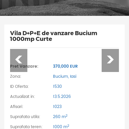
Vila D+P+E de vanzare Bucium
1000mp Curte
Pret Vanzare:
370,000 EUR
Zona:
Bucium, Iasi
ID Oferta:
1530
Actualizat in:
13.5.2026
Afisari:
1023
2
Suprafata utila:
260 m
2
Suprafata teren:
1000 m