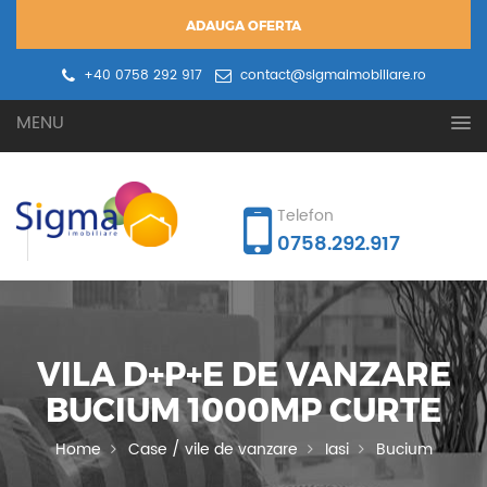
ADAUGA OFERTA
+40 0758 292 917
contact@sigmaimobiliare.ro
Oferta ta
Cererea ta
MENU
Telefon
0758.292.917
VILA D+P+E DE VANZARE
BUCIUM 1000MP CURTE
Home
Case / vile de vanzare
Iasi
Bucium