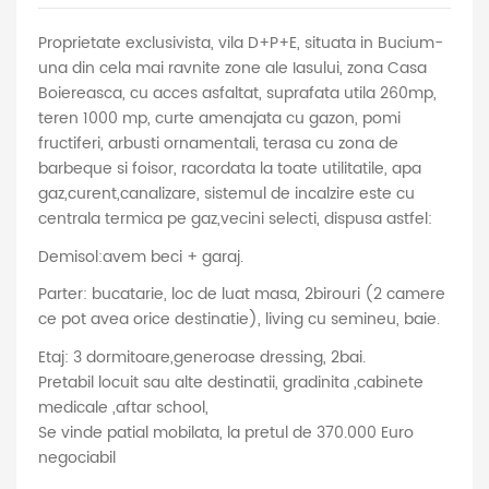
Proprietate exclusivista, vila D+P+E, situata in Bucium-
una din cela mai ravnite zone ale Iasului, zona Casa
Boiereasca, cu acces asfaltat, suprafata utila 260mp,
teren 1000 mp, curte amenajata cu gazon, pomi
fructiferi, arbusti ornamentali, terasa cu zona de
barbeque si foisor, racordata la toate utilitatile, apa
gaz,curent,canalizare, sistemul de incalzire este cu
centrala termica pe gaz,vecini selecti, dispusa astfel:
Demisol:avem beci + garaj.
Parter: bucatarie, loc de luat masa, 2birouri (2 camere
ce pot avea orice destinatie), living cu semineu, baie.
Etaj: 3 dormitoare,generoase dressing, 2bai.
Pretabil locuit sau alte destinatii, gradinita ,cabinete
medicale ,aftar school,
Se vinde patial mobilata, la pretul de 370.000 Euro
negociabil