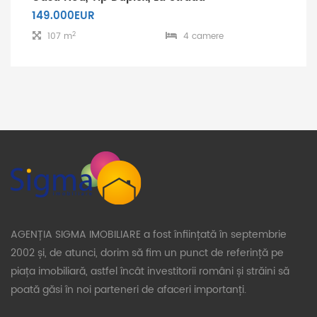
149.000EUR
2
107 m
4 camere
AGENȚIA SIGMA IMOBILIARE a fost înființată în septembrie
2002 și, de atunci, dorim să fim un punct de referință pe
piața imobiliară, astfel încât investitorii români și străini să
poată găsi în noi parteneri de afaceri importanți.