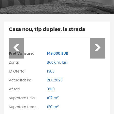
Casa nou, tip duplex, la strada
Pret Vanzare:
149,000 EUR
Zona:
Bucium, Iasi
ID Oferta:
1363
Actualizat in:
21.6.2023
Afisari:
3919
2
Suprafata utila:
107 m
2
Suprafata teren:
120 m