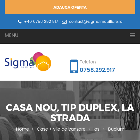
ADAUGA OFERTA
+40 0758 292 917
contact@sigmaimobiliare.ro
Oferta ta
Cererea ta
MENU
Telefon
0758.292.917
CASA NOU, TIP DUPLEX, LA
STRADA
Home
Case / vile de vanzare
Iasi
Bucium