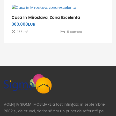
Casa In Miroslava, Zona Excelenta
360.000EUR
2
185 m
5 camere
AGENȚIA SIGMA IMOBILIARE a fost înființată în septembrie
2002 și, de atunci, dorim să fim un punct de referință pe