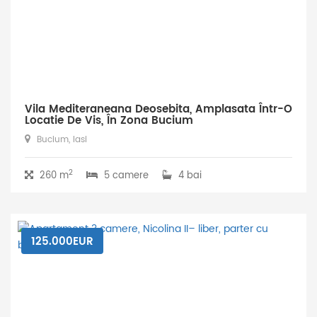
Vila Mediteraneana Deosebita, Amplasata Într-O
Locatie De Vis, În Zona Bucium
Bucium, Iasi
2
260 m
5 camere
4 bai
125.000EUR