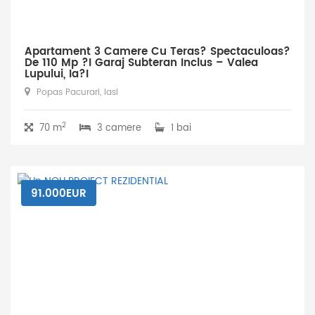
Apartament 3 Camere Cu Teras? Spectaculoas?
De 110 Mp ?i Garaj Subteran Inclus – Valea
Lupului, Ia?i
Popas Pacurari, Iasi
2
70 m
3 camere
1 bai
91.000EUR