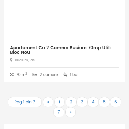
Apartament Cu 2 Camere Bucium 70mp Utili
Bloc Nou
Bucium, Iasi
2
70 m
2 camere
1 bai
Pag 1 din 7
«
1
2
3
4
5
6
7
»