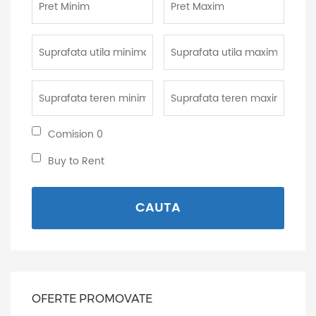
Minim:
Maxim:
Suprafata
Suprafata
utila
utila
minima:
maxima:
Suprafata
Suprafata
teren
teren
minima:
maxima:
Comision
Comision 0
0:
Buy
Buy to Rent
to
Rent:
CAUTA
OFERTE PROMOVATE