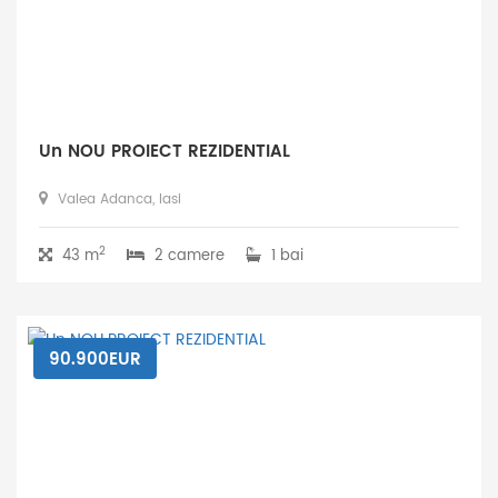
Un NOU PROIECT REZIDENTIAL
Valea Adanca, Iasi
2
43 m
2 camere
1 bai
90.900EUR