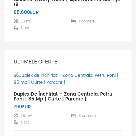
19
65.600EUR
2
38 m
1 camere
1 bai
ULTIMELE OFERTE
Duplex De Închiriat – Zona Centrala, Petru
Poni | 85 Mp | Curte | Parcare |
790EUR
2
85 m
3 camere
1 bai