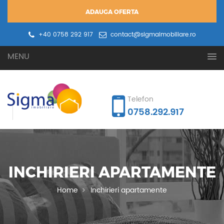
ADAUGA OFERTA
+40 0758 292 917
contact@sigmaimobiliare.ro
Oferta ta
Cererea ta
MENU
Telefon
0758.292.917
INCHIRIERI APARTAMENTE
Home
Inchirieri apartamente