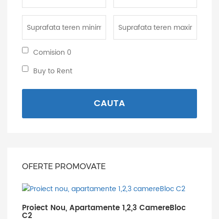
minima:
maxima:
Suprafata
Suprafata
teren
teren
minima:
maxima:
Comision
Comision 0
0:
Buy
Buy to Rent
to
Rent:
CAUTA
OFERTE PROMOVATE
Proiect Nou, Apartamente 1,2,3 CamereBloc
C2