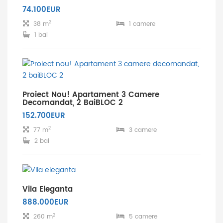
74.100EUR
2
38 m
1 camere
1 bai
Proiect Nou! Apartament 3 Camere
Decomandat, 2 BaiBLOC 2
152.700EUR
2
77 m
3 camere
2 bai
Vila Eleganta
888.000EUR
2
260 m
5 camere