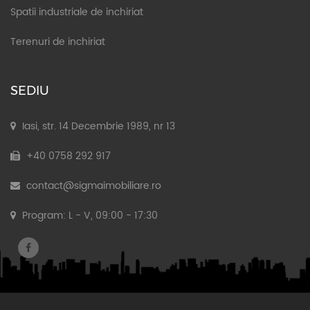
Spatii industriale de inchiriat
Terenuri de inchiriat
SEDIU
Iasi, str. 14 Decembrie 1989, nr 13
+40 0758 292 917
contact@sigmaimobiliare.ro
Program: L - V, 09:00 - 17:30