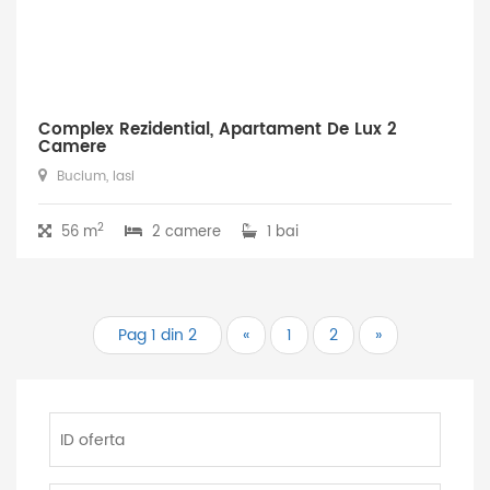
Complex Rezidential, Apartament De Lux 2
Camere
Bucium, Iasi
2
56 m
2 camere
1 bai
Pag 1 din 2
«
1
2
»
ID
oferta