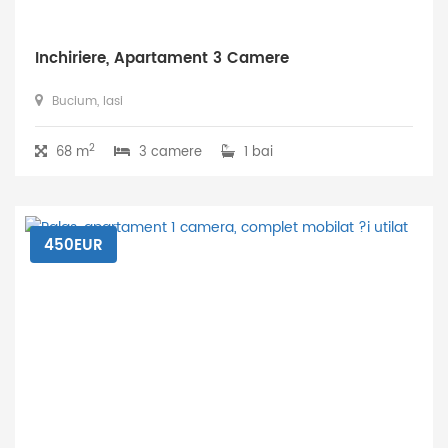
Inchiriere, Apartament 3 Camere
Bucium, Iasi
2
68 m
3 camere
1 bai
450EUR