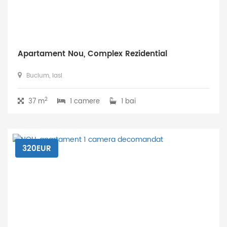
Apartament Nou, Complex Rezidential
Bucium, Iasi
2
37 m
1 camere
1 bai
320EUR