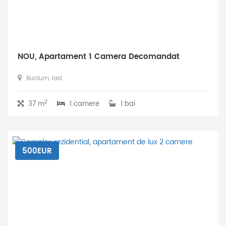
NOU, Apartament 1 Camera Decomandat
Bucium, Iasi
2
37 m
1 camere
1 bai
500EUR