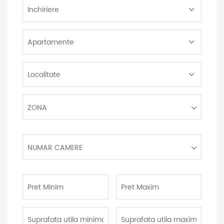
Tip
Tranzactie:
Tip
Proprietate:
Localitate:
Zona:
ZONA
Numar
NUMAR CAMERE
camere:
Pret
Pret
Minim:
Maxim:
Suprafata
Suprafata
utila
utila