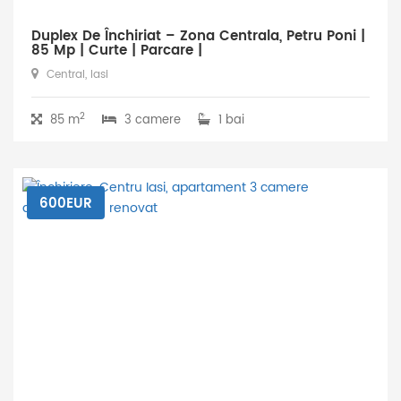
Duplex De Închiriat – Zona Centrala, Petru Poni |
85 Mp | Curte | Parcare |
Central, Iasi
2
85 m
3 camere
1 bai
600EUR