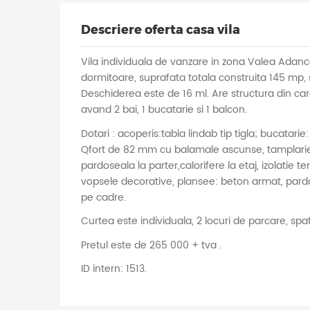
Descriere oferta casa vila
Vila individuala de vanzare in zona Valea Adan
dormitoare, suprafata totala construita 145 mp, 
Deschiderea este de 16 ml. Are structura din cara
avand 2 bai, 1 bucatarie si 1 balcon.
Dotari : acoperis:tabla lindab tip tigla; bucatari
Qfort de 82 mm cu balamale ascunse, tamplarie 
pardoseala la parter,calorifere la etaj, izolatie t
vopsele decorative, plansee: beton armat, pardo
pe cadre.
Curtea este individuala, 2 locuri de parcare, spatii
Pretul este de 265 000 + tva .
ID intern: 1513.