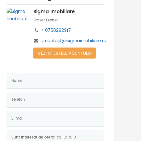
Sigma Imobiliare
Broker Owner
0758292917
contact@sigmaimobiliare.ro
VEZI OFERTELE AGENTULUI
Nume:
*
Telefon:
*
E-
mail:
Mesaj: