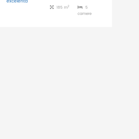
2
185 m
5
camere