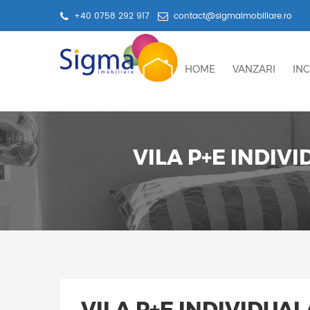
+40 0758 292 917
contact@sigmaimobiliare.ro
HOME
VANZARI
INC
VILA P+E INDI
VILA P+E INDIVIDU