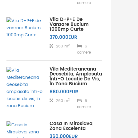
camere
Vila D+P+E De
Vanzare Bucium
1000mp Curte
370.000EUR
2
260 m
6
camere
Vila Mediteraneana
Deosebita, Amplasata
Într-O Locatie De Vis,
În Zona Bucium
880.000EUR
2
260 m
5
camere
Casa In Miroslava,
Zona Excelenta
360.000EUR