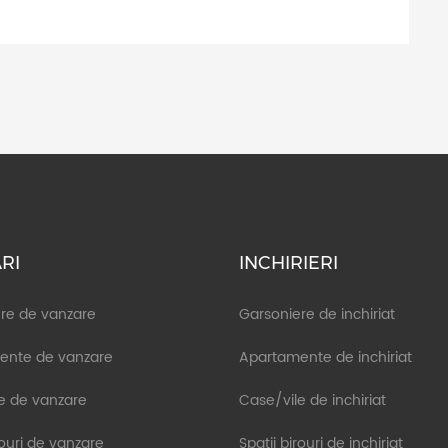
RI
INCHIRIERI
re de vanzare
Garsoniere de inchiriat
ente de vanzare
Apartamente de inchiriat
e de vanzare
Case/vile de inchiriat
rouri de vanzare
Spatii birouri de inchiriat