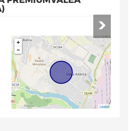
)
+
−
Leaflet