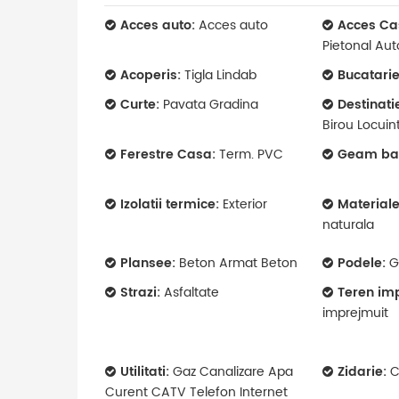
Acces auto:
Acces auto
Acces Ca
Pietonal Aut
Acoperis:
Tigla Lindab
Bucatarie
Curte:
Pavata Gradina
Destinati
Birou Locuin
Ferestre Casa:
Term. PVC
Geam ba
Izolatii termice:
Exterior
Materiale
naturala
Plansee:
Beton Armat Beton
Podele:
G
Strazi:
Asfaltate
Teren im
imprejmuit
Utilitati:
Gaz Canalizare Apa
Zidarie:
C
Curent CATV Telefon Internet