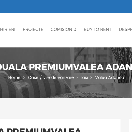
HIRIERI
PROIECTE
COMISION 0
BUY TO RENT
DESPR
VIDUALA PREMIUMVALEA ADAN
Home
Case / vile de vanzare
Iasi
Valea Adanca
ALA PREMIUMVALEA