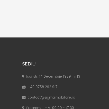
SEDIU
Iasi, str. 14 Decembrie 1989, nr 13
+40 0758 292 917
contact@sigmaimobiliare.ro
Program: L - V, 09:00 - 17:30