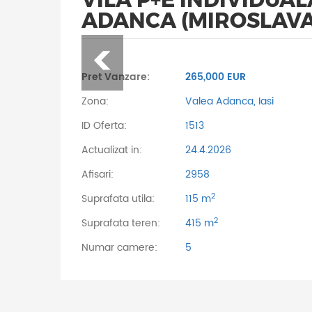
ADANCA (MIROSLAVA
Pret Vanzare:
265,000 EUR
Zona:
Valea Adanca, Iasi
ID Oferta:
1513
Actualizat in:
24.4.2026
Afisari:
2958
2
Suprafata utila:
115 m
2
Suprafata teren:
415 m
Numar camere:
5