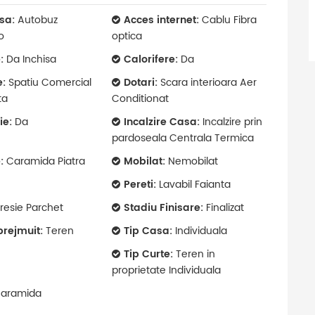
sa:
Autobuz
Acces internet:
Cablu Fibra
o
optica
:
Da Inchisa
Calorifere:
Da
e:
Spatiu Comercial
Dotari:
Scara interioara Aer
ta
Conditionat
ie:
Da
Incalzire Casa:
Incalzire prin
pardoseala Centrala Termica
:
Caramida Piatra
Mobilat:
Nemobilat
Pereti:
Lavabil Faianta
resie Parchet
Stadiu Finisare:
Finalizat
prejmuit:
Teren
Tip Casa:
Individuala
Tip Curte:
Teren in
proprietate Individuala
aramida