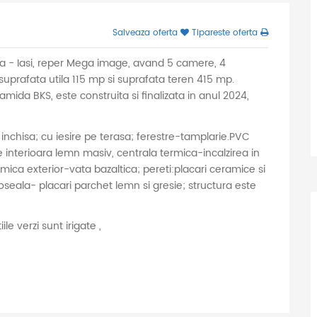
Salveaza oferta
Tipareste oferta
ca - Iasi, reper Mega image, avand 5 camere, 4
suprafata utila 115 mp si suprafata teren 415 mp.
mida BKS, este construita si finalizata in anul 2024,
e: inchisa; cu iesire pe terasa; ferestre-tamplarie.PVC
interioara lemn masiv, centrala termica-incalzirea in
ermica exterior-vata bazaltica; pereti:placari ceramice si
seala- placari parchet lemn si gresie; structura este
le verzi sunt irigate ,