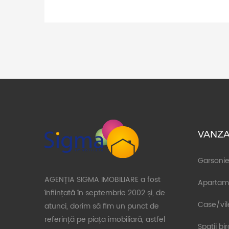
VANZA
Garsonie
AGENȚIA SIGMA IMOBILIARE a fost
Apartam
înființată în septembrie 2002 și, de
Case/vil
atunci, dorim să fim un punct de
referință pe piața imobiliară, astfel
Spatii bi