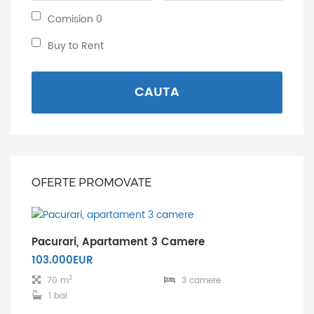
minima:
maxima:
Comision
Comision 0
0:
Buy
Buy to Rent
to
Rent:
CAUTA
OFERTE PROMOVATE
Pacurari, Apartament 3 Camere
103.000EUR
2
70 m
3 camere
1 bai