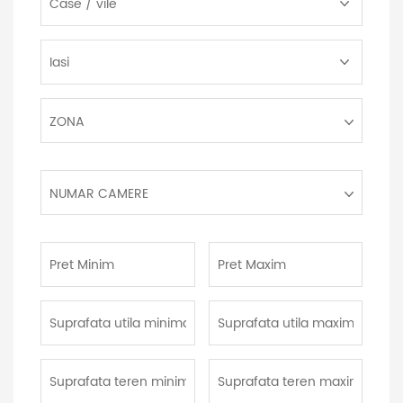
Proprietate:
Localitate:
Zona:
ZONA
Numar
NUMAR CAMERE
camere:
Pret
Pret
Minim:
Maxim:
Suprafata
Suprafata
utila
utila
minima:
maxima:
Suprafata
Suprafata
teren
teren