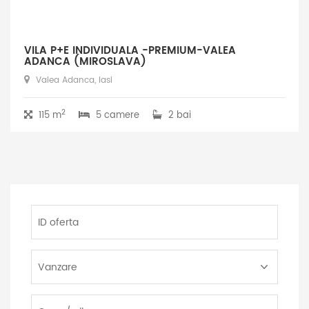
VILA P+E INDIVIDUALA -PREMIUM-VALEA
ADANCA (MIROSLAVA)
Valea Adanca, Iasi
2
115 m
5 camere
2 bai
ID
oferta
Tip
Tranzactie:
Tip