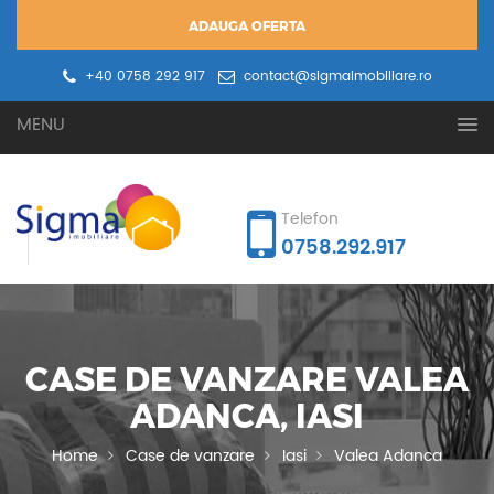
ADAUGA OFERTA
+40 0758 292 917
contact@sigmaimobiliare.ro
Oferta ta
Cererea ta
MENU
Telefon
0758.292.917
CASE DE VANZARE VALEA
ADANCA, IASI
Home
Case de vanzare
Iasi
Valea Adanca