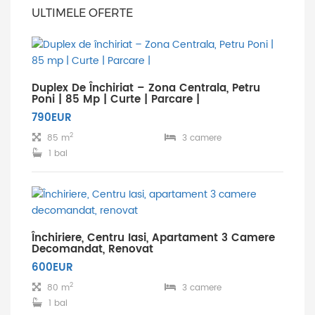
ULTIMELE OFERTE
Duplex De Închiriat – Zona Centrala, Petru
Poni | 85 Mp | Curte | Parcare |
790EUR
2
85 m
3 camere
1 bai
Închiriere, Centru Iasi, Apartament 3 Camere
Decomandat, Renovat
600EUR
2
80 m
3 camere
1 bai