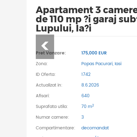
Apartament 3 camere 
de 110 mp ?i garaj sub
Lupului, Ia?i
Pret Vanzare:
175,000 EUR
Zona:
Popas Pacurari, Iasi
ID Oferta:
1742
Actualizat in:
8.6.2026
Afisari:
640
2
Suprafata utila:
70 m
Numar camere:
3
Compartimentare:
decomandat