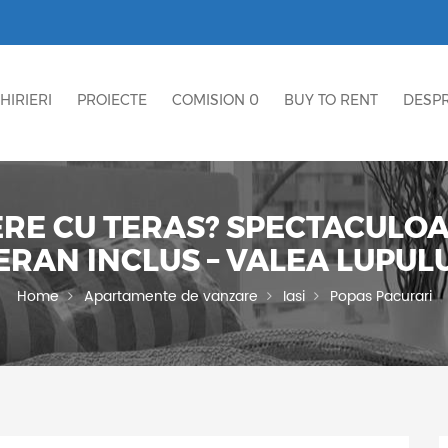
HIRIERI
PROIECTE
COMISION 0
BUY TO RENT
DESPR
E CU TERAS? SPECTACULOAS?
RAN INCLUS – VALEA LUPULUI
Home
Apartamente de vanzare
Iasi
Popas Pacurari