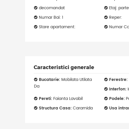
decomandat
Etaj: part
Numar Bai: 1
Reper:
Stare apartament:
Numar Ca
Caracteristici generale
Bucatarie:
Mobilata Utilata
Ferestre:
Da
Interfon:
I
Pereti:
Faianta Lavabil
Podele:
P
Structura Casa:
Caramida
Usa intra