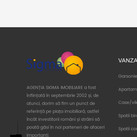
VANZA
Garsonie
AGENȚIA SIGMA IMOBILIARE a fost
Apartam
înființată în septembrie 2002 și, de
Case/vil
atunci, dorim să fim un punct de
referință pe piața imobiliară, astfel
Spatii bi
încât investitorii români și străini să
poată găsi în noi parteneri de afaceri
Spatii c
importanți.