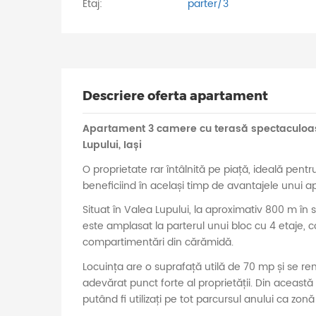
Etaj:
parter/3
Descriere oferta apartament
Apartament 3 camere cu terasă spectaculoasă
Lupului, Iași
O proprietate rar întâlnită pe piață, ideală pentru
beneficiind în același timp de avantajele unui
Situat în Valea Lupului, la aproximativ 800 m în
este amplasat la parterul unui bloc cu 4 etaje, c
compartimentări din cărămidă.
Locuința are o suprafață utilă de 70 mp și se re
adevărat punct forte al proprietății. Din această 
putând fi utilizați pe tot parcursul anului ca zonă