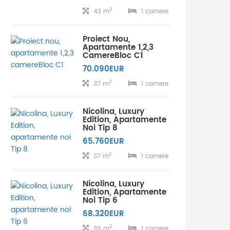
2
43 m
1 camere
Proiect Nou,
Apartamente 1,2,3
CamereBloc C1
70.090EUR
2
37 m
1 camere
Nicolina, Luxury
Edition, Apartamente
Noi Tip 8
65.760EUR
2
37 m
1 camere
Nicolina, Luxury
Edition, Apartamente
Noi Tip 6
68.320EUR
2
39 m
1 camere