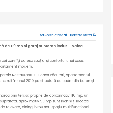
Salveaza oferta
Tipareste oferta
 de 110 mp și garaj subteran inclus – Valea
 cei care își doresc spațiul și confortul unei case,
 apartament modern.
 spatele Restaurantului Popas Păcurari, apartamentul
onstruit în anul 2019 pe structură de cadre din beton și
marcă prin terasa proprie de aproximativ 110 mp, un
suprafață, aproximativ 50 mp sunt închiși și încălziți,
 de relaxare, dining, birou sau spațiu multifuncțional.