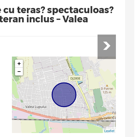
cu teras? spectaculoas?
teran inclus – Valea
+
−
Leaflet