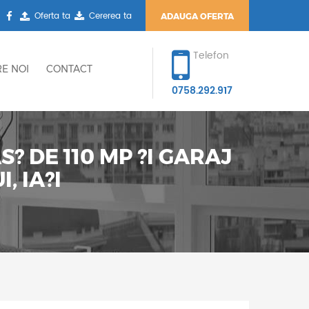
Oferta ta
Cererea ta
ADAUGA OFERTA
Telefon
E NOI
CONTACT
0758.292.917
 DE 110 MP ?I GARAJ
, IA?I