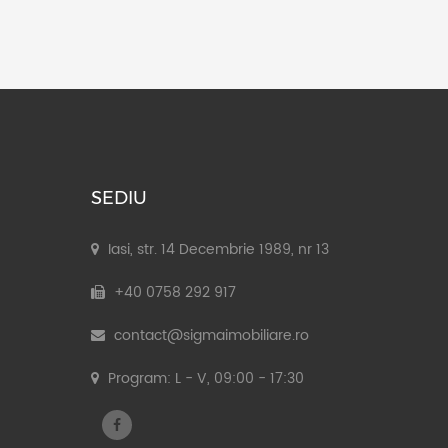
SEDIU
Iasi, str. 14 Decembrie 1989, nr 13
+40 0758 292 917
contact@sigmaimobiliare.ro
Program: L - V, 09:00 - 17:30