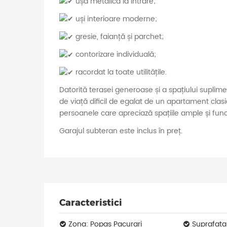
ușă metalică la intrare;
uși interioare moderne;
gresie, faianță și parchet;
contorizare individuală;
racordat la toate utilitățile.
Datorită terasei generoase și a spațiului suplimen
de viață dificil de egalat de un apartament clasic,
persoanele care apreciază spațiile ample și func
Garajul subteran este inclus în preț.
Caracteristici
Zona: Popas Pacurari
Suprafata