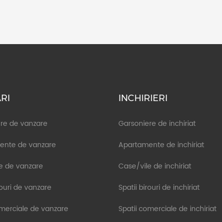
RI
INCHIRIERI
re de vanzare
Garsoniere de inchiriat
ente de vanzare
Apartamente de inchiriat
e de vanzare
Case/vile de inchiriat
rouri de vanzare
Spatii birouri de inchiriat
omerciale de vanzare
Spatii comerciale de inchiriat