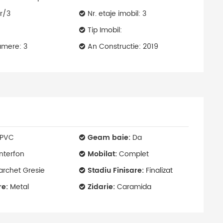
er/3
Nr. etaje imobil: 3
Tip Imobil:
mere: 3
An Constructie: 2019
PVC
Geam baie:
Da
nterfon
Mobilat:
Complet
archet Gresie
Stadiu Finisare:
Finalizat
re:
Metal
Zidarie:
Caramida