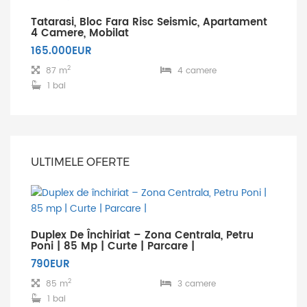
Tatarasi, Bloc Fara Risc Seismic, Apartament
4 Camere, Mobilat
165.000EUR
2
87 m
4 camere
1 bai
ULTIMELE OFERTE
Duplex De Închiriat – Zona Centrala, Petru
Poni | 85 Mp | Curte | Parcare |
790EUR
2
85 m
3 camere
1 bai