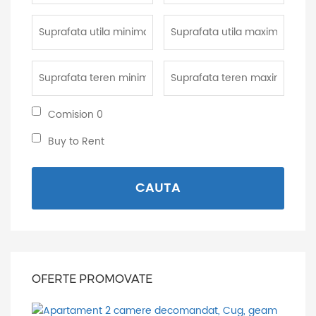
Suprafata
Suprafata
utila
utila
minima:
maxima:
Suprafata
Suprafata
teren
teren
minima:
maxima:
Comision
Comision 0
0:
Buy
Buy to Rent
to
Rent:
CAUTA
OFERTE PROMOVATE