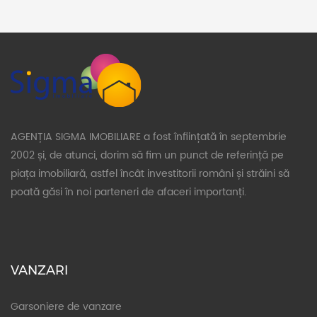
AGENȚIA SIGMA IMOBILIARE a fost înființată în septembrie
2002 și, de atunci, dorim să fim un punct de referință pe
piața imobiliară, astfel încât investitorii români și străini să
poată găsi în noi parteneri de afaceri importanți.
VANZARI
Garsoniere de vanzare