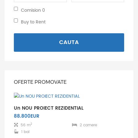
minima:
maxima:
Comision
Comision 0
0:
Buy
Buy to Rent
to
Rent:
CAUTA
OFERTE PROMOVATE
Un NOU PROIECT REZIDENTIAL
88.800EUR
2
56 m
2 camere
1 bai