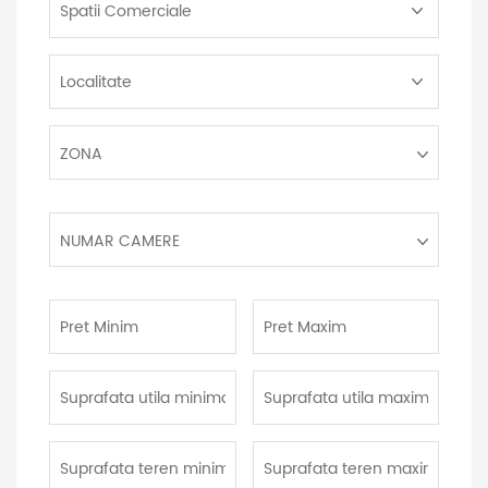
Proprietate:
Localitate:
Zona:
ZONA
Numar
NUMAR CAMERE
camere:
Pret
Pret
Minim:
Maxim:
Suprafata
Suprafata
utila
utila
minima:
maxima:
Suprafata
Suprafata
teren
teren