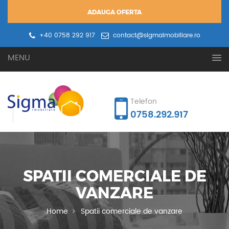
ADAUGA OFERTA
+40 0758 292 917
contact@sigmaimobiliare.ro
Oferta ta
Cererea ta
MENU
Telefon
0758.292.917
SPATII COMERCIALE DE
VANZARE
Home
Spatii comerciale de vanzare