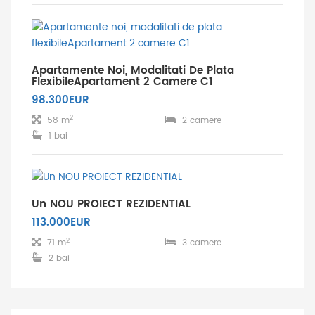
Apartamente Noi, Modalitati De Plata
FlexibileApartament 2 Camere C1
98.300EUR
2
58 m
2 camere
1 bai
Un NOU PROIECT REZIDENTIAL
113.000EUR
2
71 m
3 camere
2 bai