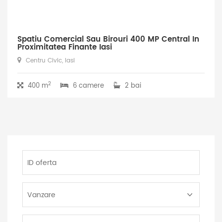
Spatiu Comercial Sau Birouri 400 MP Central In
Proximitatea Finante Iasi
Centru Civic, Iasi
2
400 m
6 camere
2 bai
ID
oferta
Tip
Tranzactie:
Tip