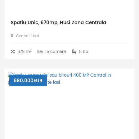
Spatiu Unic, 670mp, Husi Zona Centrala
Central, Husi
2
679 m
15 camere
5 bai
680.000EUR