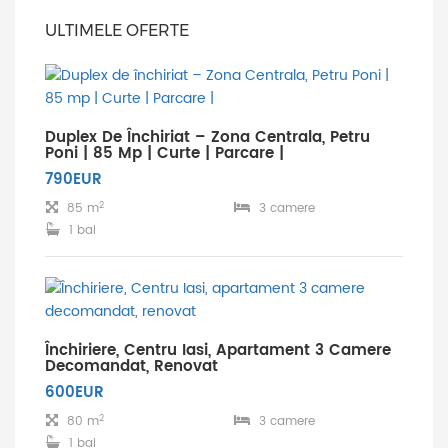
ULTIMELE OFERTE
Duplex De Închiriat – Zona Centrala, Petru
Poni | 85 Mp | Curte | Parcare |
790EUR
2
85 m
3 camere
1 bai
Închiriere, Centru Iasi, Apartament 3 Camere
Decomandat, Renovat
600EUR
2
80 m
3 camere
1 bai