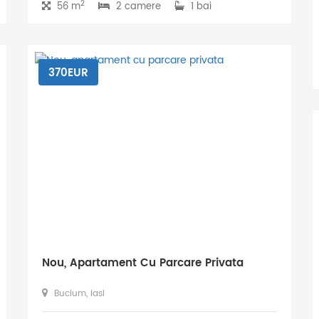
2
56 m
2 camere
1 bai
370EUR
Nou, Apartament Cu Parcare Privata
Bucium, Iasi