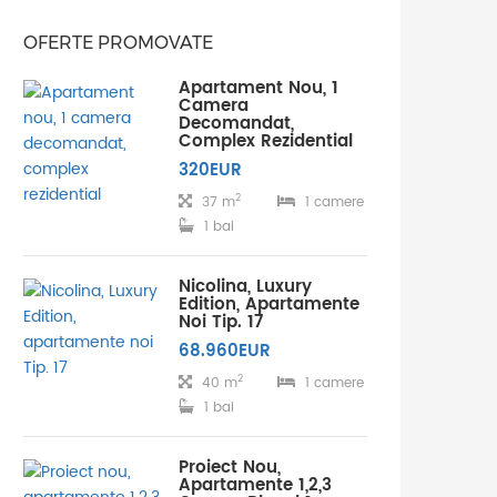
OFERTE PROMOVATE
Apartament Nou, 1
Camera
Decomandat,
Complex Rezidential
320EUR
2
37 m
1 camere
1 bai
Nicolina, Luxury
Edition, Apartamente
Noi Tip. 17
68.960EUR
2
40 m
1 camere
1 bai
Proiect Nou,
Apartamente 1,2,3