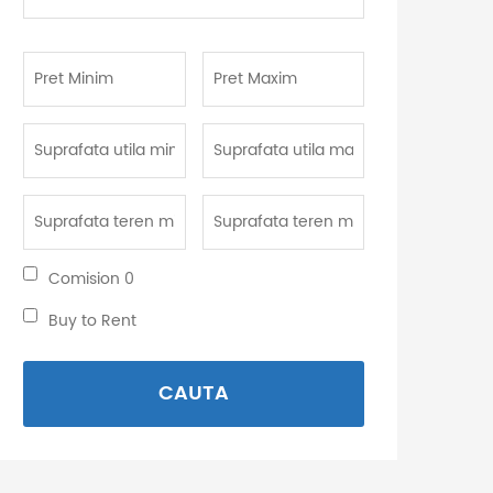
camere:
Pret
Pret
Minim:
Maxim:
Suprafata
Suprafata
utila
utila
minima:
maxima:
Suprafata
Suprafata
teren
teren
minima:
maxima:
Comision
Comision 0
0:
Buy
Buy to Rent
to
Rent:
CAUTA