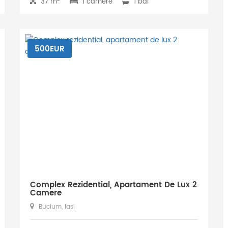
37 m
1 camere
1 bai
500EUR
Complex Rezidential, Apartament De Lux 2
Camere
Bucium, Iasi