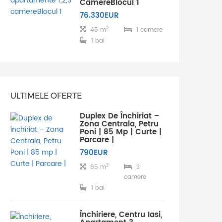
CamereBlocul 1
76.330EUR
2
45 m
1 camere
1 bai
ULTIMELE OFERTE
Duplex De Închiriat –
Zona Centrala, Petru
Poni | 85 Mp | Curte |
Parcare |
790EUR
2
85 m
3
camere
1 bai
Închiriere, Centru Iasi,