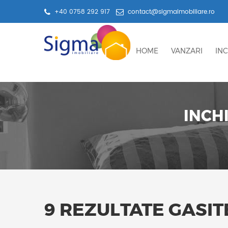
+40 0758 292 917
contact@sigmaimobiliare.ro
HOME
VANZARI
INC
INCH
9 REZULTATE GASIT