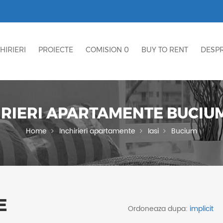
HIRIERI
PROIECTE
COMISION 0
BUY TO RENT
DESPR
IRIERI APARTAMENTE BUCIUM,
Home
Inchirieri apartamente
Iasi
Bucium
E
Ordoneaza dupa: