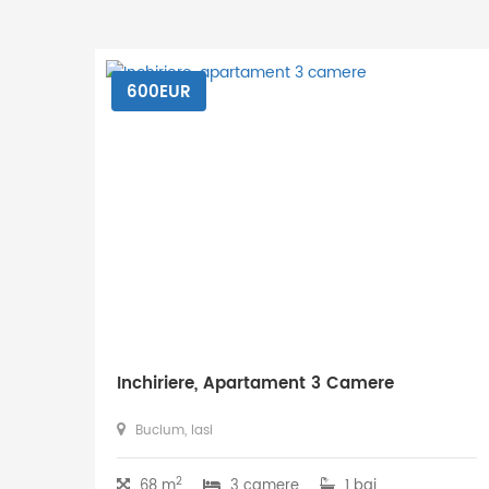
600EUR
Inchiriere, Apartament 3 Camere
Bucium, Iasi
2
68 m
3 camere
1 bai