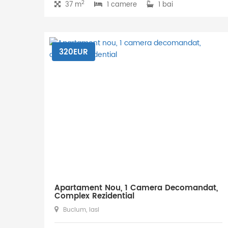
2
37 m
1 camere
1 bai
320EUR
Apartament Nou, 1 Camera Decomandat,
Complex Rezidential
Bucium, Iasi