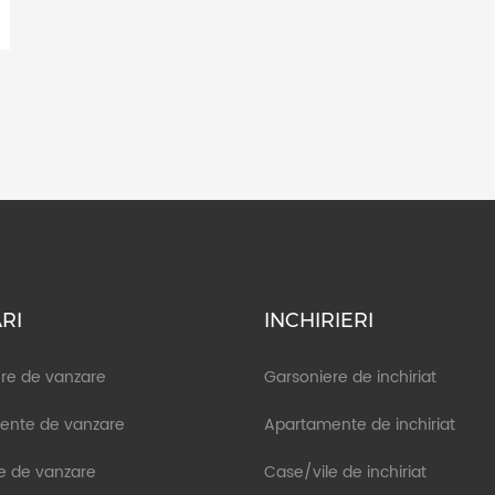
RI
INCHIRIERI
re de vanzare
Garsoniere de inchiriat
ente de vanzare
Apartamente de inchiriat
e de vanzare
Case/vile de inchiriat