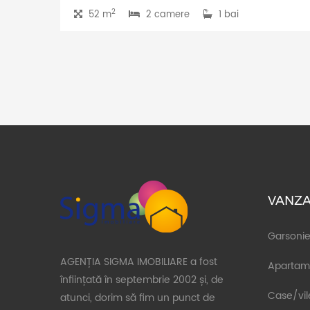
2
52 m
2 camere
1 bai
VANZA
Garsonie
AGENȚIA SIGMA IMOBILIARE a fost
Apartam
înființată în septembrie 2002 și, de
Case/vil
atunci, dorim să fim un punct de