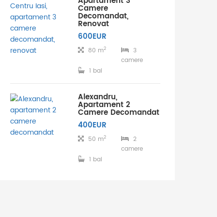
Apartament 3
Camere
Decomandat,
Renovat
600EUR
2
80 m
3
camere
1 bai
Alexandru,
Apartament 2
Camere Decomandat
400EUR
2
50 m
2
camere
1 bai