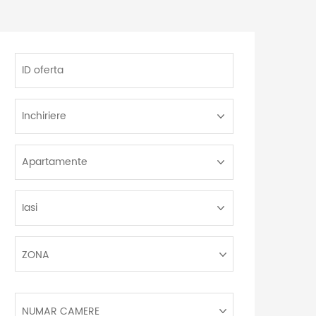
ID
oferta
Tip
Tranzactie:
Tip
Proprietate:
Localitate:
Zona:
ZONA
Numar
NUMAR CAMERE