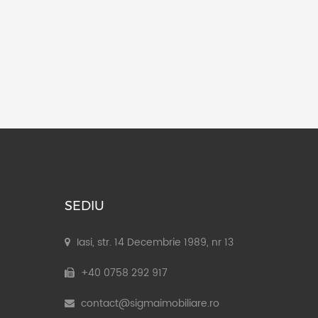
SEDIU
Iasi, str. 14 Decembrie 1989, nr 13
+40 0758 292 917
contact@sigmaimobiliare.ro