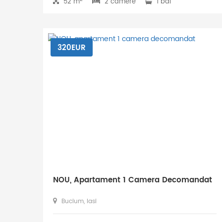
52 m
2 camere
1 bai
320EUR
NOU, Apartament 1 Camera Decomandat
Bucium, Iasi