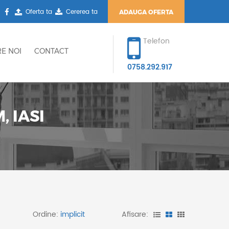
Oferta ta
Cererea ta
ADAUGA OFERTA
Telefon
E NOI
CONTACT
0758.292.917
 IASI
Ordine:
Afisare: