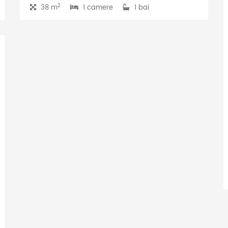
2
38 m
1 camere
1 bai