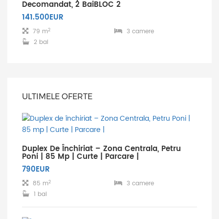
Decomandat, 2 BaiBLOC 2
141.500EUR
2
79 m
3 camere
2 bai
ULTIMELE OFERTE
Duplex De Închiriat – Zona Centrala, Petru
Poni | 85 Mp | Curte | Parcare |
790EUR
2
85 m
3 camere
1 bai