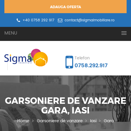
ADAUGA OFERTA
+40 0758 292 917
contact@sigmaimobiliare.ro
Oferta ta
Cererea ta
MENU
Telefon
0758.292.917
GARSONIERE DE VANZARE
GARA, IASI
Home
Garsoniere de vanzare
Iasi
Gara