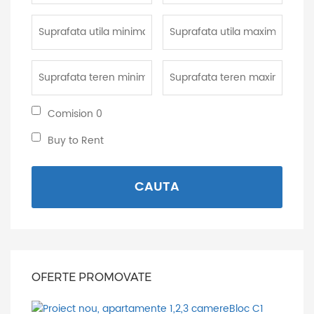
Suprafata
Suprafata
utila
utila
minima:
maxima:
Suprafata
Suprafata
teren
teren
minima:
maxima:
Comision
Comision 0
0:
Buy
Buy to Rent
to
Rent:
CAUTA
OFERTE PROMOVATE