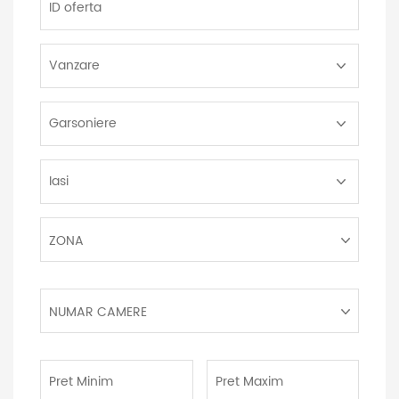
oferta
Tip
Tranzactie:
Tip
Proprietate:
Localitate:
Zona:
ZONA
Numar
NUMAR CAMERE
camere:
Pret
Pret
Minim:
Maxim: