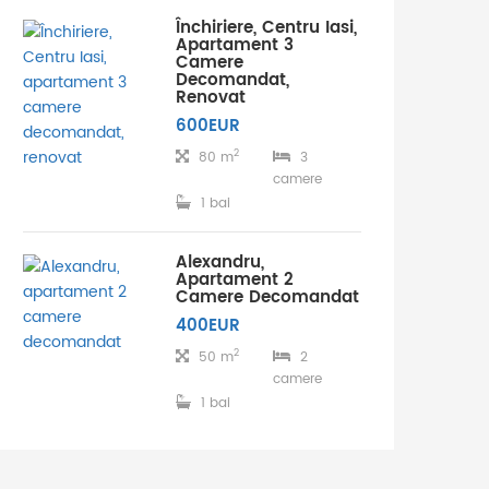
Închiriere, Centru Iasi,
Apartament 3
Camere
Decomandat,
Renovat
600EUR
2
80 m
3
camere
1 bai
Alexandru,
Apartament 2
Camere Decomandat
400EUR
2
50 m
2
camere
1 bai