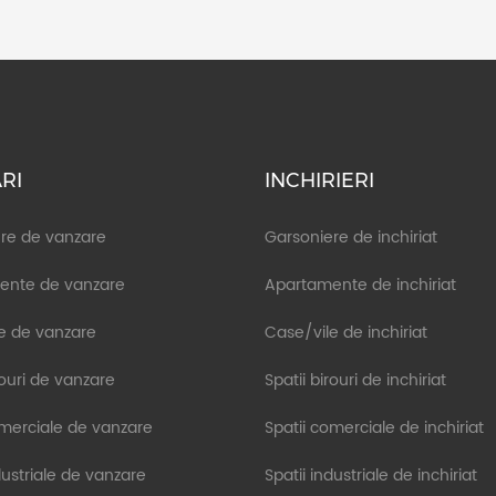
RI
INCHIRIERI
re de vanzare
Garsoniere de inchiriat
ente de vanzare
Apartamente de inchiriat
e de vanzare
Case/vile de inchiriat
rouri de vanzare
Spatii birouri de inchiriat
omerciale de vanzare
Spatii comerciale de inchiriat
dustriale de vanzare
Spatii industriale de inchiriat