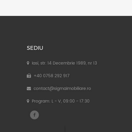
SEDIU
Iasi, str. 14 Decembrie 1989, nr 13
+40 0758 292 917
contact@sigmaimobiliare.ro
Program: L - V, 09:00 - 17:30