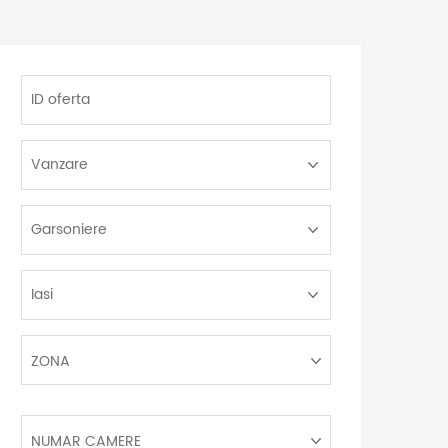
ID
oferta
Tip
Tranzactie:
Tip
Proprietate:
Localitate:
Zona:
ZONA
Numar
NUMAR CAMERE