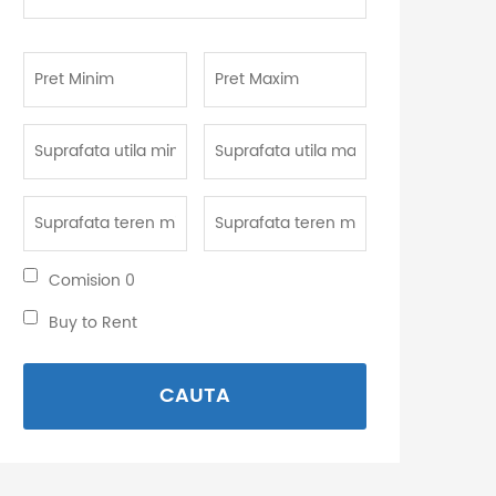
camere:
Pret
Pret
Minim:
Maxim:
Suprafata
Suprafata
utila
utila
minima:
maxima:
Suprafata
Suprafata
teren
teren
minima:
maxima:
Comision
Comision 0
0:
Buy
Buy to Rent
to
Rent:
CAUTA