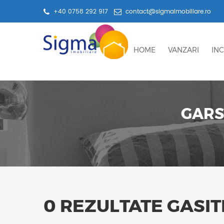
+40 0758 292 917
contact@sigmaimobiliare.ro
HOME
VANZARI
INC
GARS
0 REZULTATE GASIT