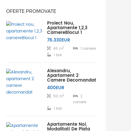
OFERTE PROMOVATE
Proiect Nou,
Apartamente 1,2,3
CamereBlocul 1
76.330EUR
2
45 m
1 camere
1 bai
Alexandru,
Apartament 2
Camere Decomandat
400EUR
2
50 m
2
camere
1 bai
Apartamente Noi,
Modalitati De Plata