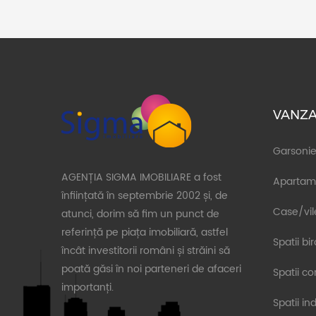
VANZA
Garsonie
AGENȚIA SIGMA IMOBILIARE a fost
Apartam
înființată în septembrie 2002 și, de
Case/vil
atunci, dorim să fim un punct de
referință pe piața imobiliară, astfel
Spatii bi
încât investitorii români și străini să
poată găsi în noi parteneri de afaceri
Spatii c
importanți.
Spatii in