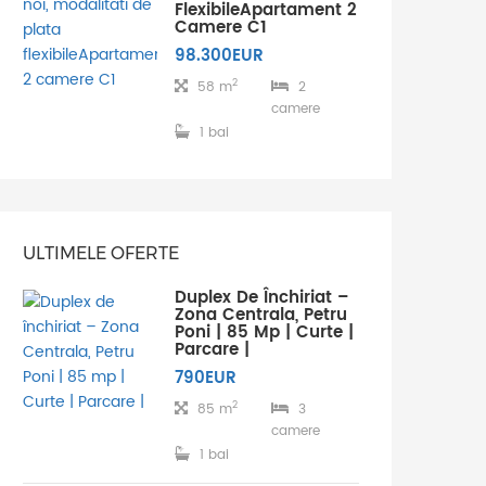
FlexibileApartament 2
Camere C1
98.300EUR
2
58 m
2
camere
1 bai
ULTIMELE OFERTE
Duplex De Închiriat –
Zona Centrala, Petru
Poni | 85 Mp | Curte |
Parcare |
790EUR
2
85 m
3
camere
1 bai