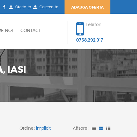
Oferta ta
Cererea ta
ADAUGA OFERTA
Telefon
E NOI
CONTACT
0758.292.917
 IASI
Ordine:
Afisare: