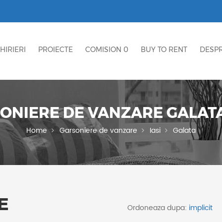
HIRIERI
PROIECTE
COMISION 0
BUY TO RENT
DESPR
ONIERE DE VANZARE GALATA,
Home
Garsoniere de vanzare
Iasi
Galata
E
Ordoneaza dupa: