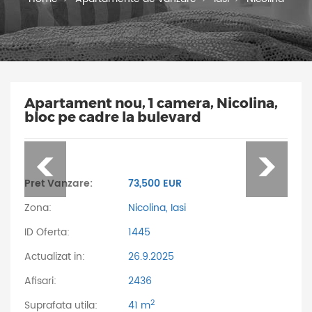
Apartament nou, 1 camera, Nicolina,
bloc pe cadre la bulevard
Pret Vanzare:
73,500 EUR
Zona:
Nicolina, Iasi
ID Oferta:
1445
Actualizat in:
26.9.2025
Afisari:
2436
2
Suprafata utila:
41 m