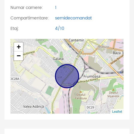
Numar camere:
1
Compartimentare:
semidecomandat
Etaj:
4/10
+
−
Leaflet