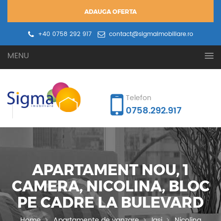
ADAUGA OFERTA
+40 0758 292 917
contact@sigmaimobiliare.ro
Oferta ta
Cererea ta
MENU
Telefon
0758.292.917
APARTAMENT NOU, 1
CAMERA, NICOLINA, BLOC
PE CADRE LA BULEVARD
Home
Apartamente de vanzare
Iasi
Nicolina