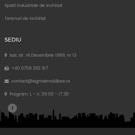
Spatii industriale de inchiriat
Terenuri de inchiriat
SEDIU
Iasi, str. 14 Decembrie 1989, nr 13
+40 0758 292 917
contact@sigmaimobiliare.ro
Program: L - V, 09:00 - 17:30