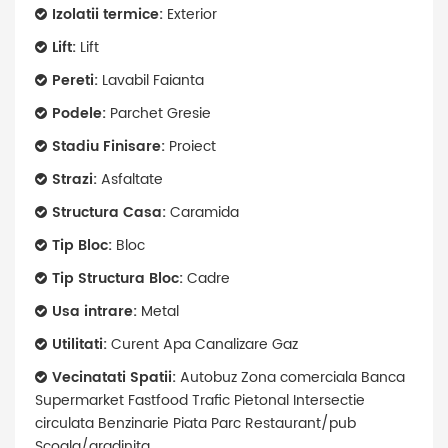
Izolatii termice:
Exterior
Lift:
Lift
Pereti:
Lavabil Faianta
Podele:
Parchet Gresie
Stadiu Finisare:
Proiect
Strazi:
Asfaltate
Structura Casa:
Caramida
Tip Bloc:
Bloc
Tip Structura Bloc:
Cadre
Usa intrare:
Metal
Utilitati:
Curent Apa Canalizare Gaz
Vecinatati Spatii:
Autobuz Zona comerciala Banca
Supermarket Fastfood Trafic Pietonal Intersectie
circulata Benzinarie Piata Parc Restaurant/pub
Scoala/gradinita