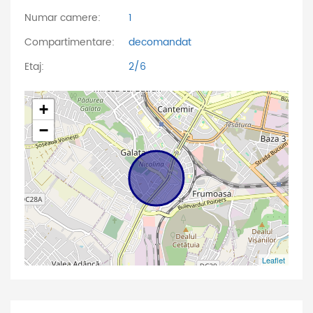
Numar camere:
1
Compartimentare:
decomandat
Etaj:
2/6
+
−
Leaflet