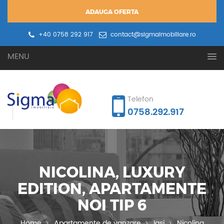
ADAUGA OFERTA
+40 0758 292 917
contact@sigmaimobiliare.ro
Oferta ta
Cererea ta
MENU
Telefon
0758.292.917
NICOLINA, LUXURY
EDITION, APARTAMENTE
NOI TIP 6
Home
Apartamente de vanzare
Iasi
Nicolina