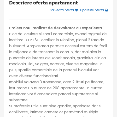
Descriere oferta apartament
Salveaza oferta
Tipareste oferta
Proiect nou-realizat de dezvoltator cu experienta!
Bloc de locuinte si spatii comerciale, avand regimul de
inaltime D+P+6E, localizat in Nicolina, planul 2 fata de
bulevard. Amplasarea permite accesul extrem de facil
la mijloacele de transport in comun, dar mai ales la
punctele de interes ale zonei: scoala, gradinita, clinica
medicala, Lidl, Selgros, notariat, diverse magazine. In
plus, spatiile comerciale de la parterul blocului vor
avea diverse functionalitati.
Imobilul va avea 3 tronsoane, cate 2 lifturi pe fiecare,
insumand un numar de 208 apartamente. In curtea
interioara vor fi amenajate parcari supraterane si
subterane.
Suprafetele utile sunt bine gandite, spatioase dar si
echilibrate, latimea camerelor permitand multiple