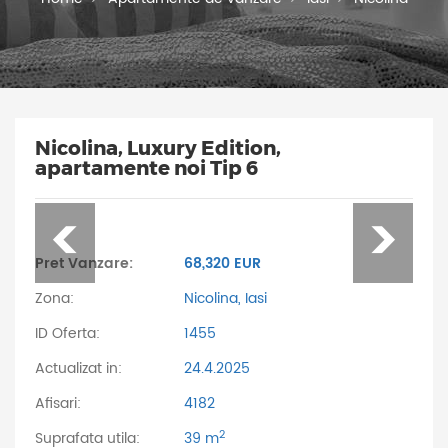
Nicolina, Luxury Edition,
apartamente noi Tip 6
Pret Vanzare:
68,320 EUR
Zona:
Nicolina, Iasi
ID Oferta:
1455
Actualizat in:
24.4.2025
Afisari:
4182
2
Suprafata utila:
39 m