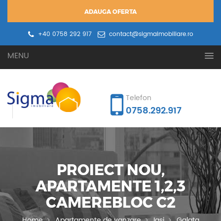
ADAUGA OFERTA
+40 0758 292 917
contact@sigmaimobiliare.ro
Oferta ta
Cererea ta
MENU
Telefon
0758.292.917
PROIECT NOU,
APARTAMENTE 1,2,3
CAMEREBLOC C2
Home
Apartamente de vanzare
Iasi
Galata