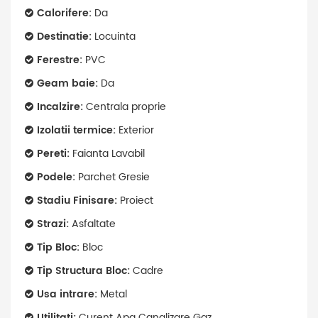
Calorifere:
Da
Destinatie:
Locuinta
Ferestre:
PVC
Geam baie:
Da
Incalzire:
Centrala proprie
Izolatii termice:
Exterior
Pereti:
Faianta Lavabil
Podele:
Parchet Gresie
Stadiu Finisare:
Proiect
Strazi:
Asfaltate
Tip Bloc:
Bloc
Tip Structura Bloc:
Cadre
Usa intrare:
Metal
Utilitati:
Curent Apa Canalizare Gaz