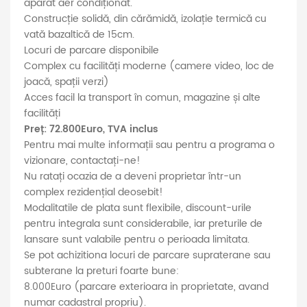
aparat aer condiționat.
Construcție solidă, din cărămidă, izolație termică cu
vată bazaltică de 15cm.
Locuri de parcare disponibile
Complex cu facilități moderne (camere video, loc de
joacă, spații verzi)
Acces facil la transport în comun, magazine și alte
facilități
Preț: 72.800Euro, TVA inclus
Pentru mai multe informații sau pentru a programa o
vizionare, contactați-ne!
Nu ratați ocazia de a deveni proprietar într-un
complex rezidențial deosebit!
Modalitatile de plata sunt flexibile, discount-urile
pentru integrala sunt considerabile, iar preturile de
lansare sunt valabile pentru o perioada limitata.
Se pot achizitiona locuri de parcare supraterane sau
subterane la preturi foarte bune:
8.000Euro (parcare exterioara in proprietate, avand
numar cadastral propriu).