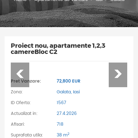
Proiect nou, apartamente 1,2,3
camereBloc C2
Pret Vanzare:
72,800 EUR
Zona:
Galata, Iasi
ID Oferta:
1567
Actualizat in:
27.4.2026
Afisari:
718
2
Suprafata utila:
38 m