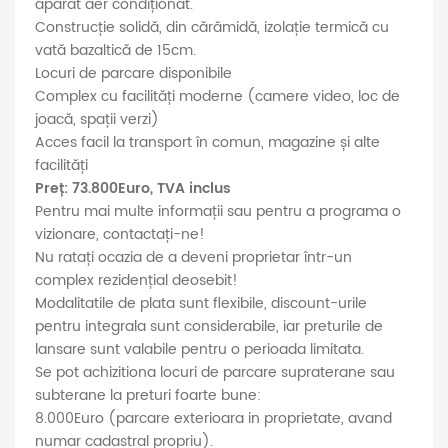
aparat aer condiționat.
Construcție solidă, din cărămidă, izolație termică cu
vată bazaltică de 15cm.
Locuri de parcare disponibile
Complex cu facilități moderne (camere video, loc de
joacă, spații verzi)
Acces facil la transport în comun, magazine și alte
facilități
Preț: 73.800Euro, TVA inclus
Pentru mai multe informații sau pentru a programa o
vizionare, contactați-ne!
Nu ratați ocazia de a deveni proprietar într-un
complex rezidențial deosebit!
Modalitatile de plata sunt flexibile, discount-urile
pentru integrala sunt considerabile, iar preturile de
lansare sunt valabile pentru o perioada limitata.
Se pot achizitiona locuri de parcare supraterane sau
subterane la preturi foarte bune:
8.000Euro (parcare exterioara in proprietate, avand
numar cadastral propriu).