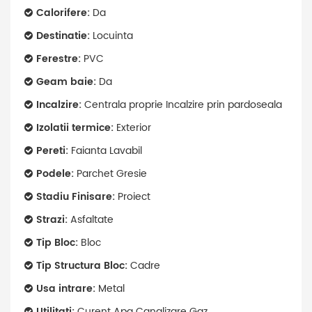
Calorifere:
Da
Destinatie:
Locuinta
Ferestre:
PVC
Geam baie:
Da
Incalzire:
Centrala proprie Incalzire prin pardoseala
Izolatii termice:
Exterior
Pereti:
Faianta Lavabil
Podele:
Parchet Gresie
Stadiu Finisare:
Proiect
Strazi:
Asfaltate
Tip Bloc:
Bloc
Tip Structura Bloc:
Cadre
Usa intrare:
Metal
Utilitati:
Curent Apa Canalizare Gaz