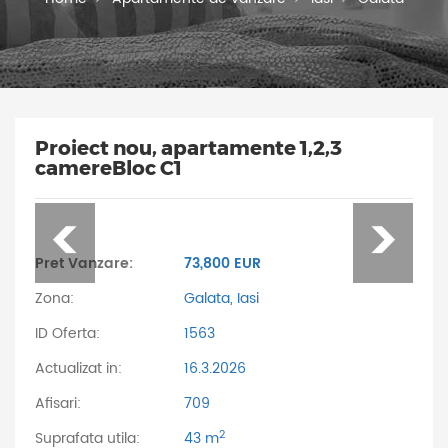
Proiect nou, apartamente 1,2,3
camereBloc C1
Pret Vanzare:
73,800 EUR
Zona:
Galata, Iasi
ID Oferta:
1563
Actualizat in:
16.3.2026
Afisari:
709
2
Suprafata utila:
43 m