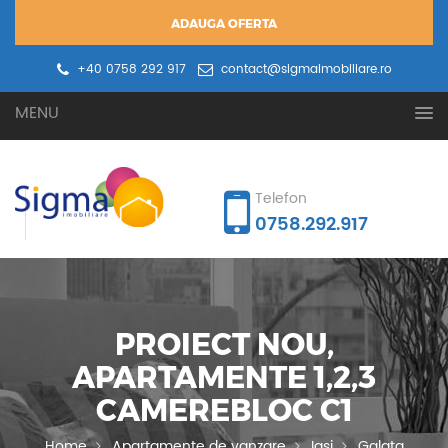
ADAUGA OFERTA
+40 0758 292 917
contact@sigmaimobiliare.ro
Oferta ta
Cererea ta
MENU
Telefon
0758.292.917
PROIECT NOU,
APARTAMENTE 1,2,3
CAMEREBLOC C1
Home
Apartamente de vanzare
Iasi
Galata