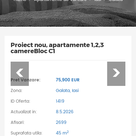
Proiect nou, apartamente 1,2,3
camereBloc C1
Pret Vanzare:
75,900 EUR
Zona:
Galata, Iasi
ID Oferta:
1419
Actualizat in:
8.5.2026
Afisari:
2699
2
Suprafata utila:
45 m