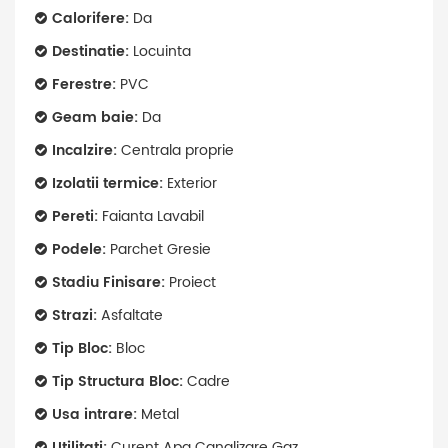
Calorifere:
Da
Destinatie:
Locuinta
Ferestre:
PVC
Geam baie:
Da
Incalzire:
Centrala proprie
Izolatii termice:
Exterior
Pereti:
Faianta Lavabil
Podele:
Parchet Gresie
Stadiu Finisare:
Proiect
Strazi:
Asfaltate
Tip Bloc:
Bloc
Tip Structura Bloc:
Cadre
Usa intrare:
Metal
Utilitati:
Curent Apa Canalizare Gaz