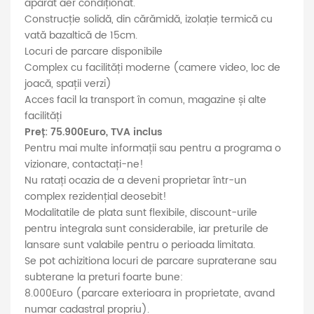
aparat aer condiționat.
Construcție solidă, din cărămidă, izolație termică cu
vată bazaltică de 15cm.
Locuri de parcare disponibile
Complex cu facilități moderne (camere video, loc de
joacă, spații verzi)
Acces facil la transport în comun, magazine și alte
facilități
Preț: 75.900Euro, TVA inclus
Pentru mai multe informații sau pentru a programa o
vizionare, contactați-ne!
Nu ratați ocazia de a deveni proprietar într-un
complex rezidențial deosebit!
Modalitatile de plata sunt flexibile, discount-urile
pentru integrala sunt considerabile, iar preturile de
lansare sunt valabile pentru o perioada limitata.
Se pot achizitiona locuri de parcare supraterane sau
subterane la preturi foarte bune:
8.000Euro (parcare exterioara in proprietate, avand
numar cadastral propriu).