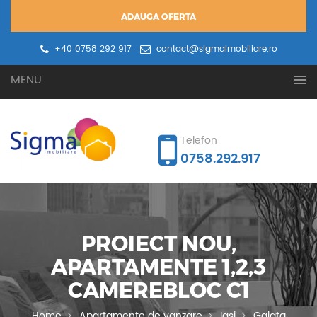
ADAUGA OFERTA
+40 0758 292 917
contact@sigmaimobiliare.ro
Oferta ta
Cererea ta
MENU
Telefon
0758.292.917
PROIECT NOU,
APARTAMENTE 1,2,3
CAMEREBLOC C1
Home
Apartamente de vanzare
Iasi
Galata