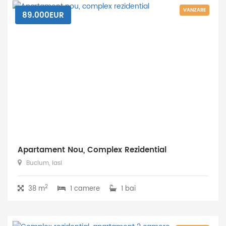
VANZARE
89.000EUR
Apartament Nou, Complex Rezidential
Bucium, Iasi
2
38 m
1 camere
1 bai