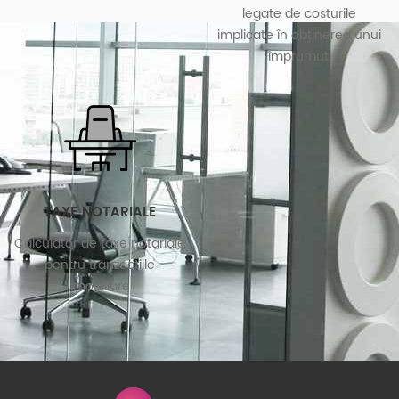
legate de costurile
implicate în obținerea unui
împrumut.
TAXE NOTARIALE
Calculator de taxe notariale
pentru tranzactiile
imobiliare