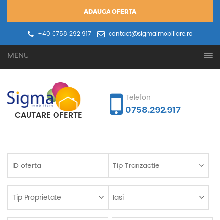
ADAUGA OFERTA
+40 0758 292 917
contact@sigmaimobiliare.ro
Oferta ta
Cererea ta
MENU
Telefon
0758.292.917
CAUTARE OFERTE
ID
Tip
Tip
Loc
Pre
Pre
Su
Su
Su
Su
oferta
Tranzactie:
Pro
Mi
Ma
uti
uti
ter
ter
mi
ma
mi
ma