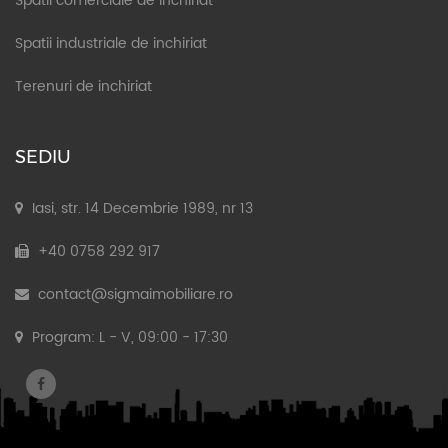
Spatii comerciale de inchiriat
Spatii industriale de inchiriat
Terenuri de inchiriat
SEDIU
Iasi, str. 14 Decembrie 1989, nr 13
+40 0758 292 917
contact@sigmaimobiliare.ro
Program: L - V, 09:00 - 17:30