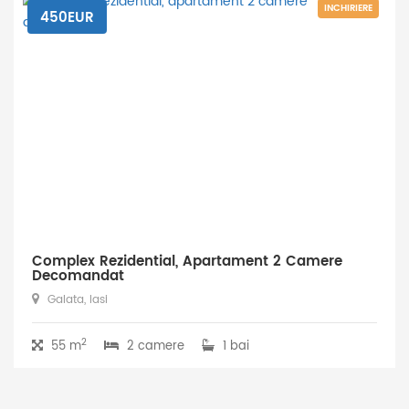
INCHIRIERE
450EUR
Complex Rezidential, Apartament 2 Camere
Decomandat
Galata, Iasi
2
55 m
2 camere
1 bai