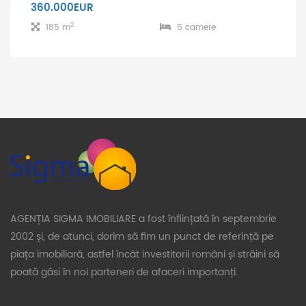
360.000EUR
2
185 m
5 camere
AGENȚIA SIGMA IMOBILIARE a fost înființată în septembrie
2002 și, de atunci, dorim să fim un punct de referință pe
piața imobiliară, astfel încât investitorii români și străini să
poată găsi în noi parteneri de afaceri importanți.