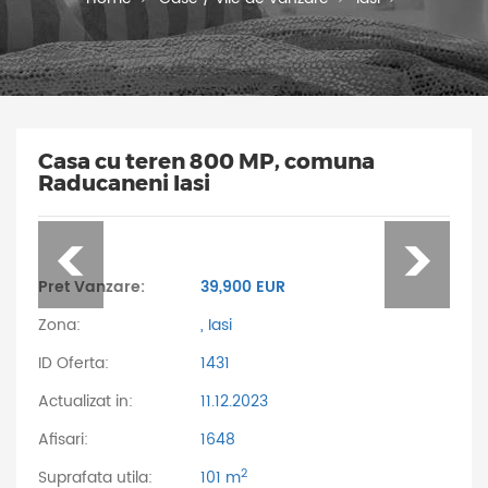
Casa cu teren 800 MP, comuna
Raducaneni Iasi
Pret Vanzare:
39,900 EUR
Zona:
, Iasi
ID Oferta:
1431
Actualizat in:
11.12.2023
Afisari:
1648
2
Suprafata utila:
101 m