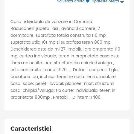
Salveaza oferta
Tipareste oferta
Casa ndividuala de vanzare in Comuna
Raducaneni,judetul Iasi , avand 3 camere, 2
dormitoare, suprafata totala construita 110 mp,
suprafata utila 101 mp si suprafata teren 800 mp.
Deschiderea este de ml 27. Imobilul are amprenta 110
mp, curtea individuala, teren in proprietate casa este
libera nelocuita . Are structura din chirpici/vaiuga ,
este construita in anul 1970, , . Dotari : acoperis: tigla;
bucatarie: da, inchisa; ferestre casa: lemn; incalzire
casa: sobe; pereti: lavabil; plansee: mixt; structura
casa: chirpici/vaiuga; tip curte: individuala, teren in
proprietate 800mp . Pretabil . ID intern: 1406.
Caracteristici