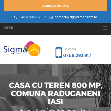
ADAUGA OFERTA
+40 0758 292 917
contact@sigmaimobiliare.ro
Oferta ta
Cererea ta
MENU
Telefon
0758.292.917
CASA CU TEREN 800 MP,
COMUNA RADUCANENI
IASI
Home
Case / vile de vanzare
Iasi