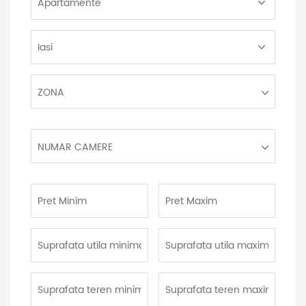
Proprietate:
Localitate:
Zona:
ZONA
Numar
NUMAR CAMERE
camere:
Pret
Pret
Minim:
Maxim:
Suprafata
Suprafata
utila
utila
minima:
maxima:
Suprafata
Suprafata
teren
teren