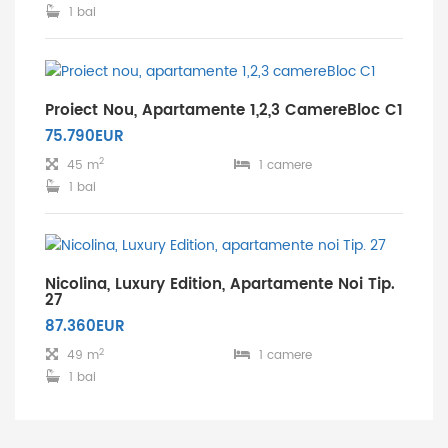
1 bai
Proiect Nou, Apartamente 1,2,3 CamereBloc C1
75.790EUR
2
45 m
1 camere
1 bai
Nicolina, Luxury Edition, Apartamente Noi Tip.
27
87.360EUR
2
49 m
1 camere
1 bai