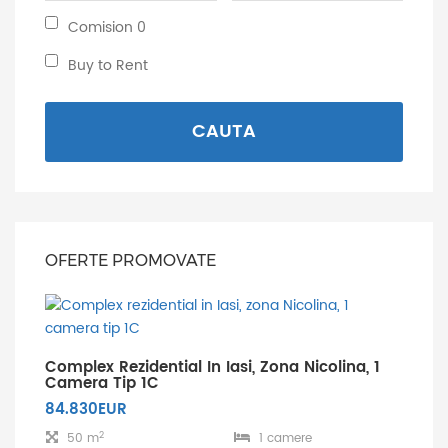
minima:
maxima:
Comision
Comision 0
0:
Buy
Buy to Rent
to
Rent:
CAUTA
OFERTE PROMOVATE
Complex Rezidential In Iasi, Zona Nicolina, 1
Camera Tip 1C
84.830EUR
2
50 m
1 camere