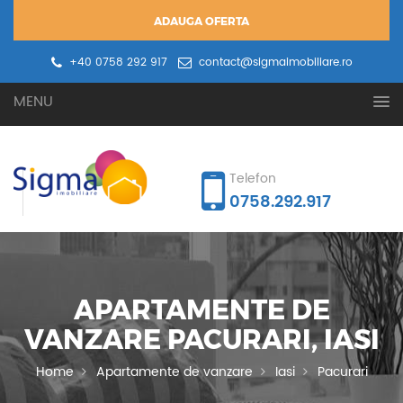
ADAUGA OFERTA
+40 0758 292 917
contact@sigmaimobiliare.ro
Oferta ta
Cererea ta
MENU
Telefon
0758.292.917
APARTAMENTE DE
VANZARE PACURARI, IASI
Home
Apartamente de vanzare
Iasi
Pacurari