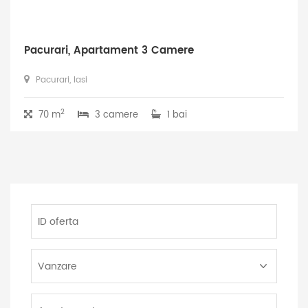
Pacurari, Apartament 3 Camere
Pacurari, Iasi
2
70 m
3 camere
1 bai
ID
oferta
Tip
Tranzactie:
Tip