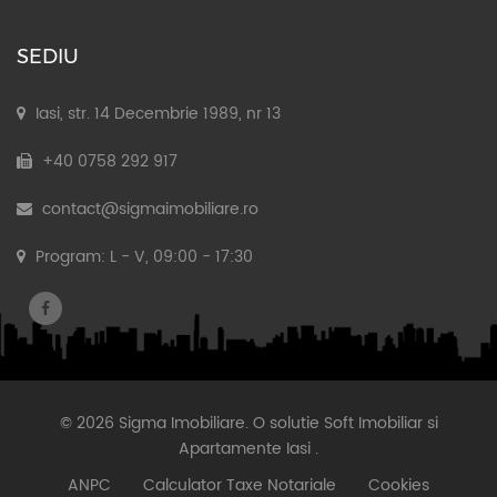
SEDIU
Iasi, str. 14 Decembrie 1989, nr 13
+40 0758 292 917
contact@sigmaimobiliare.ro
Program: L - V, 09:00 - 17:30
© 2026 Sigma Imobiliare. O solutie
Soft Imobiliar
si
Apartamente Iasi
.
ANPC
Calculator Taxe Notariale
Cookies