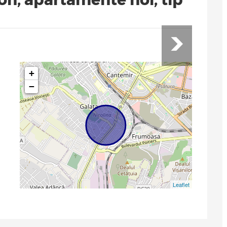
+
−
Leaflet