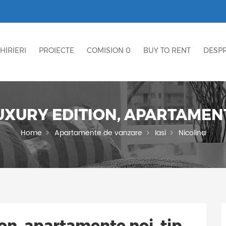
HIRIERI
PROIECTE
COMISION 0
BUY TO RENT
DESPR
UXURY EDITION, APARTAMENTE
Home
Apartamente de vanzare
Iasi
Nicolina
on, apartamente noi, tip