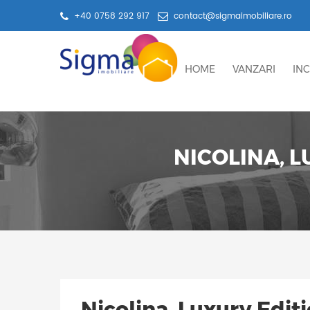
+40 0758 292 917
contact@sigmaimobiliare.ro
HOME
VANZARI
INC
NICOLINA, L
Nicolina, Luxury Editi