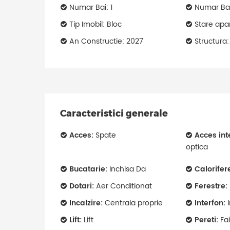
Numar Bai: 1
Numar Bal
Tip Imobil: Bloc
Stare apa
An Constructie: 2027
Structura
Caracteristici generale
Acces:
Spate
Acces int
optica
Bucatarie:
Inchisa Da
Calorifer
Dotari:
Aer Conditionat
Ferestre:
Incalzire:
Centrala proprie
Interfon:
I
Lift:
Lift
Pereti:
Fai