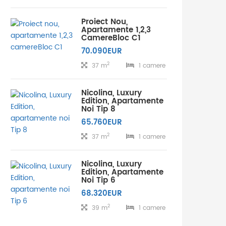
Proiect Nou,
Apartamente 1,2,3
CamereBloc C1
70.090EUR
2
37 m
1 camere
Nicolina, Luxury
Edition, Apartamente
Noi Tip 8
65.760EUR
2
37 m
1 camere
Nicolina, Luxury
Edition, Apartamente
Noi Tip 6
68.320EUR
2
39 m
1 camere