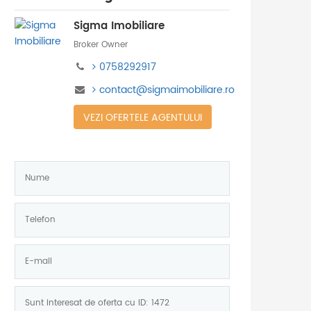
Sigma Imobiliare
Broker Owner
0758292917
contact@sigmaimobiliare.ro
VEZI OFERTELE AGENTULUI
Nume:
*
Telefon:
*
E-
mail:
Mesaj: