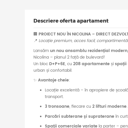
Descriere oferta apartament
🏢
PROIECT NOU ÎN NICOLINA – DIRECT DEZVOL
📍
Locație premium, acces facil, compartimentări
Lansăm
un nou ansamblu rezidențial modern
Nicolina – planul 2 față de bulevard!
Un bloc
D+P+6E
, cu
208 apartamente
și
spații
urban și confortabil.
✨
Avantaje cheie
:
Locație excelentă – în apropiere de școală, g
transport.
3 tronsoane
, fiecare cu
2 lifturi moderne
.
Parcări subterane și supraterane
în curt
Spații comerciale variate
la parter – pen