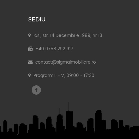
SEDIU
Iasi, str. 14 Decembrie 1989, nr 13
+40 0758 292 917
contact@sigmaimobiliare.ro
Program: L - V, 09:00 - 17:30