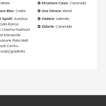
altate
Structura Casa:
Caramida
tura Bloc:
Cadre
Usa intrare:
Metal
i Spatii:
Autobuz
Vedere:
Laterala
ciala Banca
Zidarie:
Caramida
t Cinema Fastfood
al Intersectie
zinarie Piata Mall
pub Centru
Scoala/gradinita