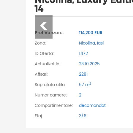
14
Pret Vanzare:
114,200 EUR
Zona:
Nicolina, Iasi
ID Oferta:
1472
Actualizat in:
23.10.2025
Afisari:
2281
2
Suprafata utila:
57 m
Numar camere:
2
Compartimentare:
decomandat
Etaj:
3/6