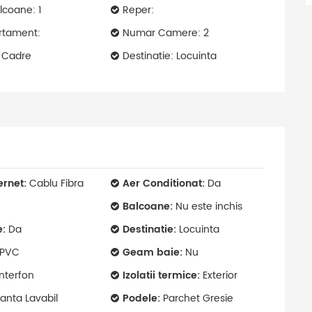
coane: 1
Reper:
rtament:
Numar Camere: 2
: Cadre
Destinatie: Locuinta
ernet:
Cablu Fibra
Aer Conditionat:
Da
Balcoane:
Nu este inchis
e:
Da
Destinatie:
Locuinta
PVC
Geam baie:
Nu
nterfon
Izolatii termice:
Exterior
anta Lavabil
Podele:
Parchet Gresie