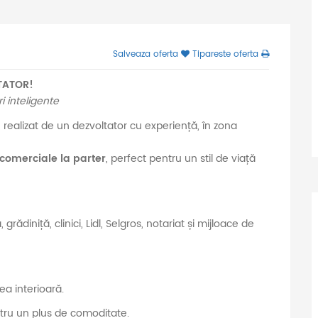
Salveaza oferta
Tipareste oferta
TATOR!
 inteligente
, realizat de un dezvoltator cu experiență, în zona
 comerciale la parter
, perfect pentru un stil de viață
rădiniță, clinici, Lidl, Selgros, notariat și mijloace de
ea interioară.
tru un plus de comoditate.