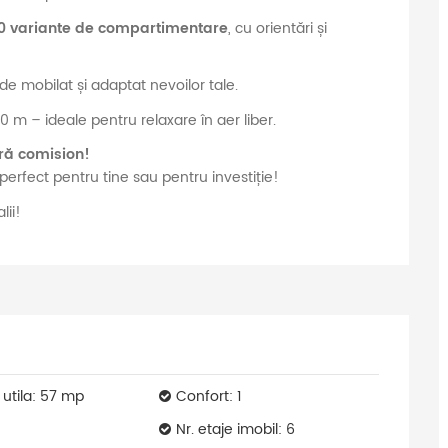
0 variante de compartimentare
, cu orientări și
de mobilat și adaptat nevoilor tale.
0 m – ideale pentru relaxare în aer liber.
ără comision!
erfect pentru tine sau pentru investiție!
ii!
 utila: 57 mp
Confort: 1
Nr. etaje imobil: 6