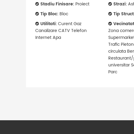
Stadiu Finisare:
Proiect
Strazi:
Asf
Tip Bloc:
Bloc
Tip Struc
Utilitati:
Curent Gaz
Vecinatat
Canalizare CATV Telefon
Zona comer
Internet Apa
Supermarke
Trafic Pieton
circulata Ben
Restaurant/
universitar 
Parc