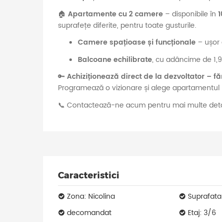
🏠
Apartamente cu 2 camere
– disponibile în
1
suprafețe diferite, pentru toate gusturile.
Camere spațioase și funcționale
– ușor 
Balcoane echilibrate
, cu adâncime de 1,9
🔑
Achiziționează direct de la dezvoltator – f
Programează o vizionare și alege apartamentul p
📞 Contactează-ne acum pentru mai multe detal
Caracteristici
Zona: Nicolina
Suprafata
decomandat
Etaj: 3/6