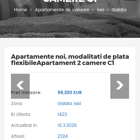
Home
Apartamente de vanzare
Iasi
Galata
Apartamente noi, modalitati de plata
flexibileApartament 2 camere C1
Pret Vanzare:
98,300 EUR
Zona:
Galata, Iasi
ID Oferta:
1423
Actualizat in:
16.3.2026
Afisari:
2324