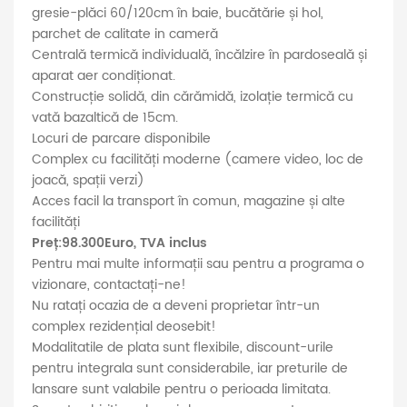
gresie-plăci 60/120cm în baie, bucătărie și hol,
parchet de calitate in cameră
Centrală termică individuală, încălzire în pardoseală și
aparat aer condiționat.
Construcție solidă, din cărămidă, izolație termică cu
vată bazaltică de 15cm.
Locuri de parcare disponibile
Complex cu facilități moderne (camere video, loc de
joacă, spații verzi)
Acces facil la transport în comun, magazine și alte
facilități
Preț:98.300Euro, TVA inclus
Pentru mai multe informații sau pentru a programa o
vizionare, contactați-ne!
Nu ratați ocazia de a deveni proprietar într-un
complex rezidențial deosebit!
Modalitatile de plata sunt flexibile, discount-urile
pentru integrala sunt considerabile, iar preturile de
lansare sunt valabile pentru o perioada limitata.