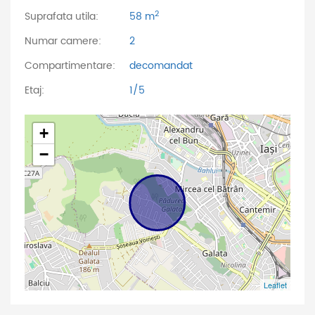
2
Suprafata utila:
58 m
Numar camere:
2
Compartimentare:
decomandat
Etaj:
1/5
+
−
Leaflet