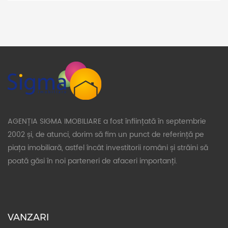
AGENȚIA SIGMA IMOBILIARE a fost înființată în septembrie
2002 și, de atunci, dorim să fim un punct de referință pe
piața imobiliară, astfel încât investitorii români și străini să
poată găsi în noi parteneri de afaceri importanți.
VANZARI