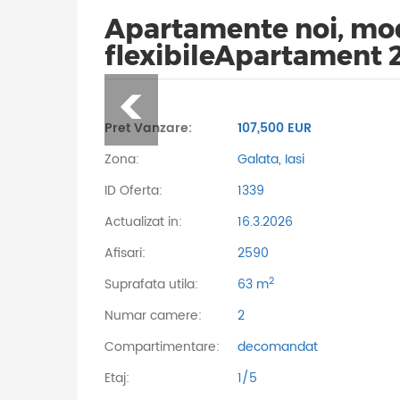
Apartamente noi, mod
flexibileApartament 
Pret Vanzare:
107,500 EUR
Zona:
Galata, Iasi
ID Oferta:
1339
Actualizat in:
16.3.2026
Afisari:
2590
2
Suprafata utila:
63 m
Numar camere:
2
Compartimentare:
decomandat
Etaj:
1/5