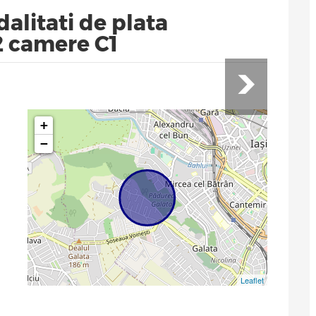
alitati de plata
2 camere C1
+
−
Leaflet