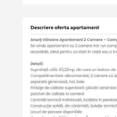
Descriere oferta apartament
Anunț Vânzare Apartament 2 Camere – Compl
Se vinde apartament cu 2 camere într-un complex 
accesibilă, ideal pentru un start în viață sau o inv
Detalii:
Suprafață utilă: 63,22mp, din care un balcon de
Compartimentare-decomandat, 2 camere cu ieșire
separată generoasă, hol, baie.
Finisaje de calitate superioară: placări ceramice
parchet de calitate in cameră
Centrală termică individuală, încălzire în pardos
Construcție solidă, din cărămidă, izolație termic
Locuri de parcare disponibile