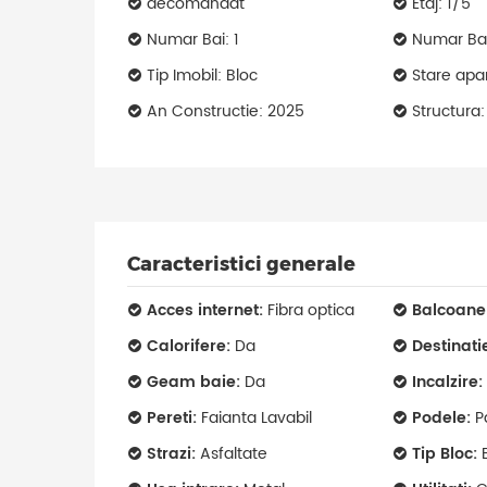
decomandat
Etaj: 1/5
Numar Bai: 1
Numar Bal
Tip Imobil: Bloc
Stare apa
An Constructie: 2025
Structura
Caracteristici generale
Acces internet:
Fibra optica
Balcoane
Calorifere:
Da
Destinati
Geam baie:
Da
Incalzire:
Pereti:
Faianta Lavabil
Podele:
P
Strazi:
Asfaltate
Tip Bloc:
B