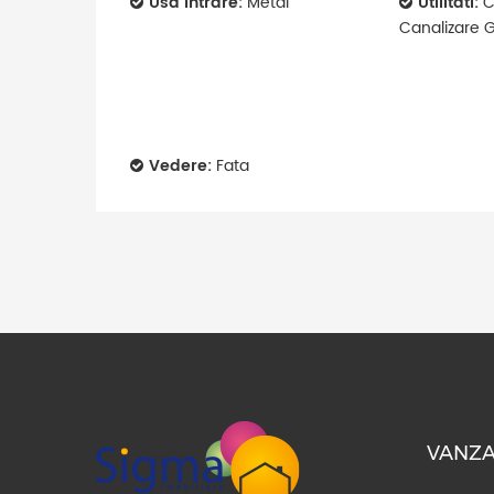
Usa intrare:
Metal
Utilitati:
C
Canalizare 
Vedere:
Fata
VANZA