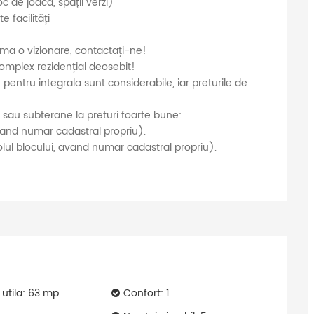
 de joacă, spații verzi)
 facilități
ma o vizionare, contactați-ne!
complex rezidențial deosebit!
e pentru integrala sunt considerabile, iar preturile de
 sau subterane la preturi foarte bune:
vand numar cadastral propriu).
olul blocului, avand numar cadastral propriu).
 utila: 63 mp
Confort: 1