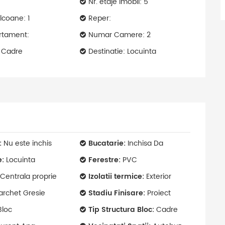
Nr. etaje imobil: 5
coane: 1
Reper:
rtament:
Numar Camere: 2
: Cadre
Destinatie: Locuinta
:
Nu este inchis
Bucatarie:
Inchisa Da
e:
Locuinta
Ferestre:
PVC
Centrala proprie
Izolatii termice:
Exterior
archet Gresie
Stadiu Finisare:
Proiect
loc
Tip Structura Bloc:
Cadre