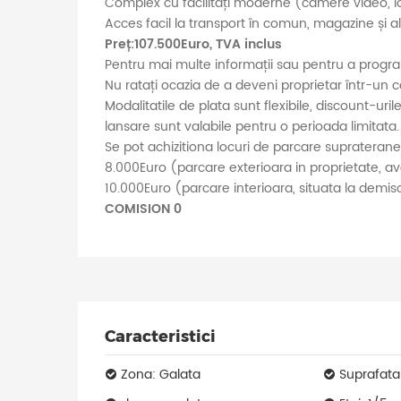
Complex cu facilități moderne (camere video, loc
Acces facil la transport în comun, magazine și alte
Preț:107.500Euro, TVA inclus
Pentru mai multe informații sau pentru a progra
Nu ratați ocazia de a deveni proprietar într-un 
Modalitatile de plata sunt flexibile, discount-uril
lansare sunt valabile pentru o perioada limitata.
Se pot achizitiona locuri de parcare supraterane
8.000Euro (parcare exterioara in proprietate, a
10.000Euro (parcare interioara, situata la demis
COMISION 0
Caracteristici
Zona: Galata
Suprafata