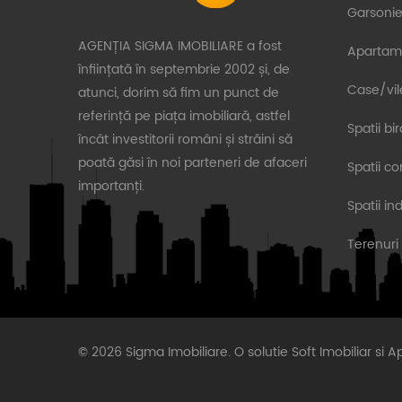
Garsonie
AGENȚIA SIGMA IMOBILIARE a fost
Apartam
înființată în septembrie 2002 și, de
Case/vil
atunci, dorim să fim un punct de
referință pe piața imobiliară, astfel
Spatii bi
încât investitorii români și străini să
poată găsi în noi parteneri de afaceri
Spatii c
importanți.
Spatii in
Terenuri
© 2026 Sigma Imobiliare. O solutie
Soft Imobiliar
si
Ap