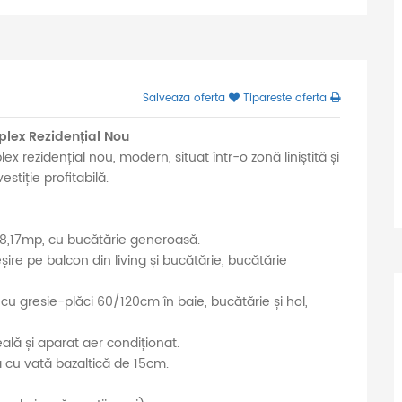
Salveaza oferta
Tipareste oferta
ex Rezidențial Nou
rezidențial nou, modern, situat într-o zonă liniștită și
estiție profitabilă.
 8,17mp, cu bucătărie generoasă.
 pe balcon din living și bucătărie, bucătărie
 cu gresie-plăci 60/120cm în baie, bucătărie și hol,
eală și aparat aer condiționat.
ă cu vată bazaltică de 15cm.