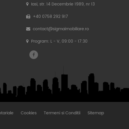
Iasi, str. 14 Decembrie 1989, nr 13
+40 0758 292 917
contact@sigmaimobiliare.ro
Program: L - V, 09:00 - 17:30
tariale
Cookies
Termeni si Conditii
Sitemap