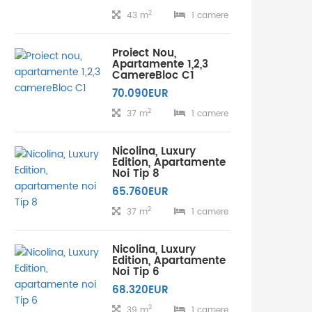
2
43 m
1 camere
Proiect Nou,
Apartamente 1,2,3
CamereBloc C1
70.090EUR
2
37 m
1 camere
Nicolina, Luxury
Edition, Apartamente
Noi Tip 8
65.760EUR
2
37 m
1 camere
Nicolina, Luxury
Edition, Apartamente
Noi Tip 6
68.320EUR
2
39 m
1 camere