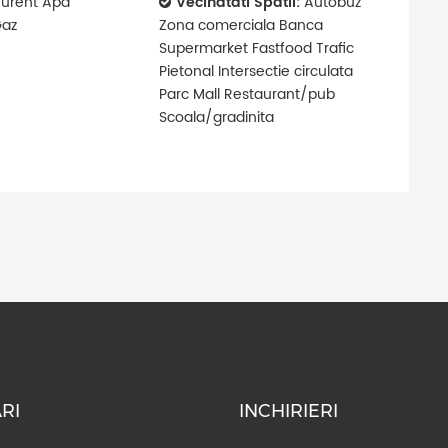
urent Apa
Vecinatati Spatii:
Autobuz
Gaz
Zona comerciala Banca
Supermarket Fastfood Trafic
Pietonal Intersectie circulata
Parc Mall Restaurant/pub
Scoala/gradinita
RI
INCHIRIERI