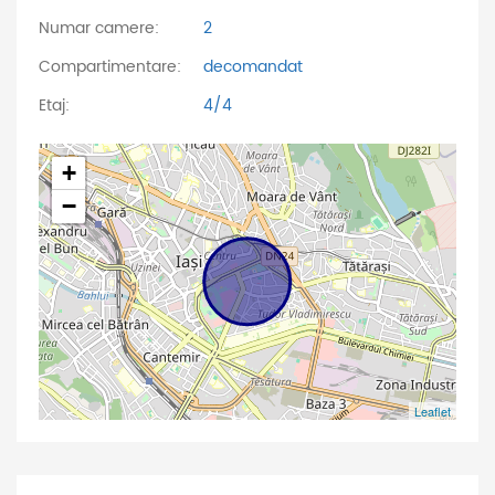
Numar camere:
2
Compartimentare:
decomandat
Etaj:
4/4
+
−
Leaflet