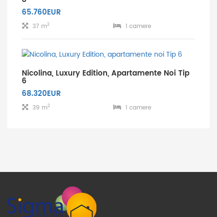
65.760EUR
2
37 m
1 camere
Nicolina, Luxury Edition, Apartamente Noi Tip
6
68.320EUR
2
39 m
1 camere