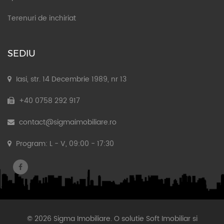
Terenuri de inchiriat
SEDIU
Iasi, str. 14 Decembrie 1989, nr 13
+40 0758 292 917
contact@sigmaimobiliare.ro
Program: L - V, 09:00 - 17:30
© 2026 Sigma Imobiliare. O solutie
Soft Imobiliar
si