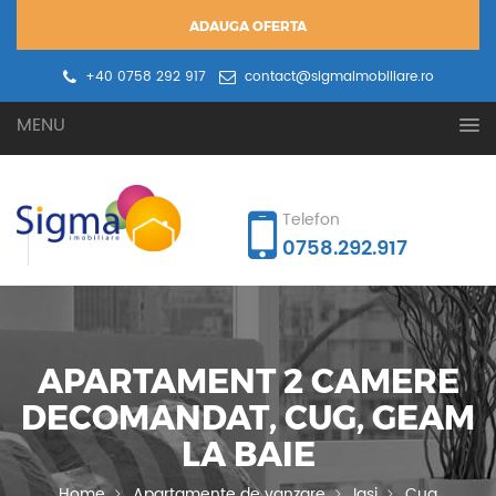
ADAUGA OFERTA
+40 0758 292 917
contact@sigmaimobiliare.ro
Oferta ta
Cererea ta
MENU
Telefon
0758.292.917
APARTAMENT 2 CAMERE
DECOMANDAT, CUG, GEAM
LA BAIE
Home
Apartamente de vanzare
Iasi
Cug