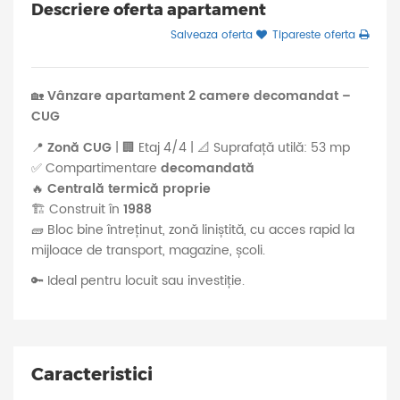
Descriere oferta apartament
Salveaza oferta
Tipareste oferta
🏡
Vânzare apartament 2 camere decomandat –
CUG
📍
Zonă CUG
| 🏢 Etaj 4/4 | 📐 Suprafață utilă: 53 mp
✅ Compartimentare
decomandată
🔥
Centrală termică proprie
🏗️ Construit în
1988
🧱 Bloc bine întreținut, zonă liniștită, cu acces rapid la
mijloace de transport, magazine, școli.
🔑 Ideal pentru locuit sau investiție.
Caracteristici