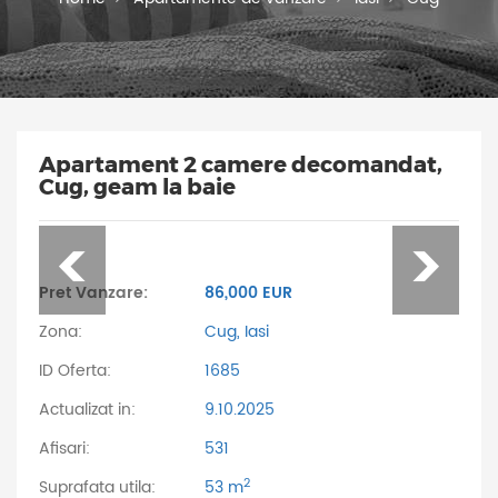
Apartament 2 camere decomandat,
Cug, geam la baie
Pret Vanzare:
86,000 EUR
Zona:
Cug, Iasi
ID Oferta:
1685
Actualizat in:
9.10.2025
Afisari:
531
2
Suprafata utila:
53 m