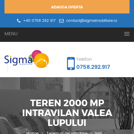
ADAUGA OFERTA
+40 0758 292 917
contact@sigmaimobiliare.ro
Oferta ta
Cererea ta
MENU
Telefon
0758.292.917
TEREN 2000 MP
INTRAVILAN VALEA
LUPULUI
Home
Terenuri de vanzare
Iasi