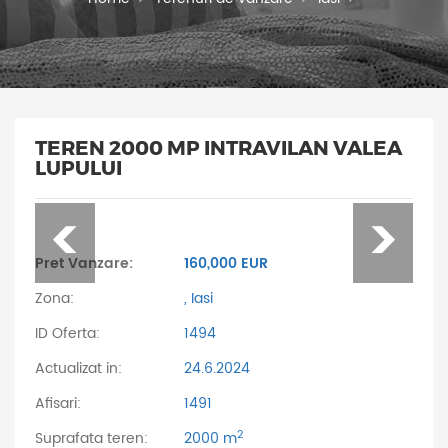
TEREN 2000 MP INTRAVILAN VALEA
LUPULUI
Pret Vanzare:
160,000 EUR
Zona:
, Iasi
ID Oferta:
1494
Actualizat in:
24.6.2024
Afisari:
1491
2
Suprafata teren:
2000 m