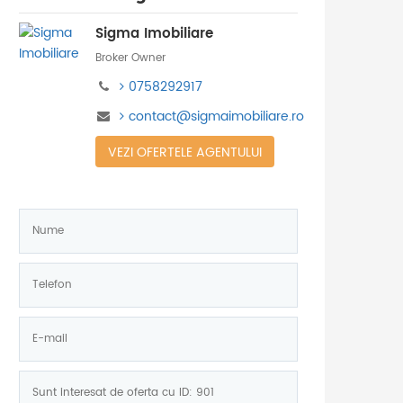
Sigma Imobiliare
Broker Owner
0758292917
contact@sigmaimobiliare.ro
VEZI OFERTELE AGENTULUI
Nume:
*
Telefon:
*
E-
mail:
Mesaj: