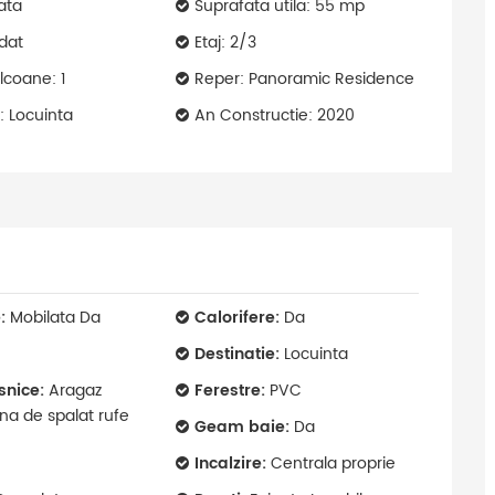
ata
Suprafata utila: 55 mp
dat
Etaj: 2/3
coane: 1
Reper: Panoramic Residence
: Locuinta
An Constructie: 2020
:
Mobilata Da
Calorifere:
Da
Destinatie:
Locuinta
snice:
Aragaz
Ferestre:
PVC
ina de spalat rufe
Geam baie:
Da
Incalzire:
Centrala proprie