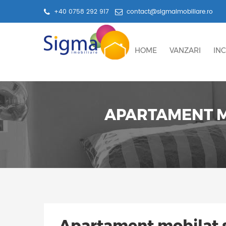
+40 0758 292 917
contact@sigmaimobiliare.ro
HOME
VANZARI
INC
APARTAMENT MO
Apartament mobilat si