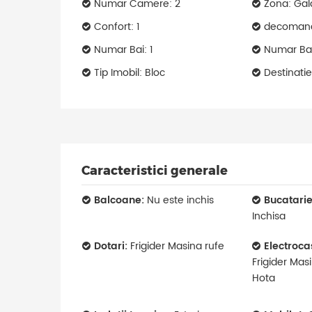
Numar Camere: 2
Zona: Gal
Confort: 1
decoman
Numar Bai: 1
Numar Bal
Tip Imobil: Bloc
Destinatie
Caracteristici generale
Balcoane:
Nu este inchis
Bucatarie
Inchisa
Dotari:
Frigider Masina rufe
Electroca
Frigider Mas
Hota