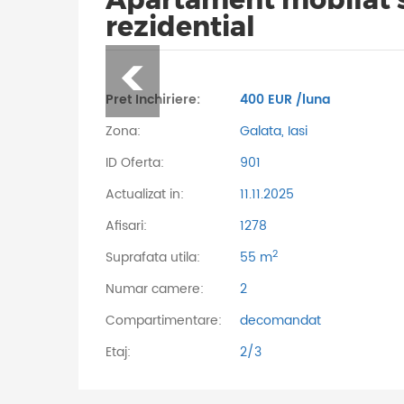
rezidential
Pret Inchiriere:
400 EUR /luna
Zona:
Galata, Iasi
ID Oferta:
901
Actualizat in:
11.11.2025
Afisari:
1278
2
Suprafata utila:
55 m
Numar camere:
2
Compartimentare:
decomandat
Etaj:
2/3