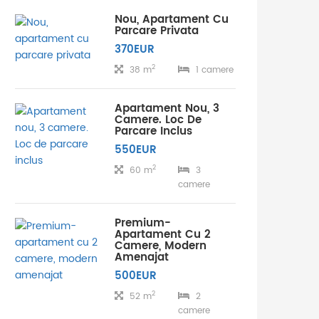
Nou, Apartament Cu
Parcare Privata
370EUR
2
38 m
1 camere
Apartament Nou, 3
Camere. Loc De
Parcare Inclus
550EUR
2
60 m
3
camere
Premium-
Apartament Cu 2
Camere, Modern
Amenajat
500EUR
2
52 m
2
camere