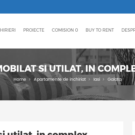
HIRIERI
PROIECTE
COMISION 0
BUY TO RENT
DESPR
BILAT SI UTILAT, IN COMPL
Home
Apartamente de inchiriat
Iasi
Galata
 utilat, in complex