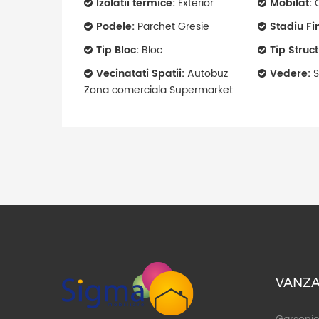
Izolatii termice:
Exterior
Mobilat:
C
Podele:
Parchet Gresie
Stadiu Fi
Tip Bloc:
Bloc
Tip Struc
Vecinatati Spatii:
Autobuz
Vedere:
S
Zona comerciala Supermarket
VANZA