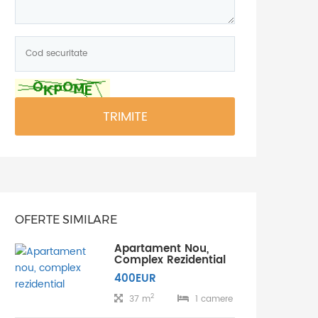
Cod
securitate:
*
TRIMITE
OFERTE SIMILARE
Apartament Nou,
Complex Rezidential
400EUR
2
37 m
1 camere