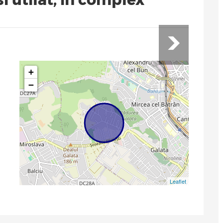
+
−
Leaflet