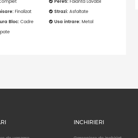
omplet
Pereti:
Faianta Lavabil
nisare:
Finalizat
Strazi:
Asfaltate
tura Bloc:
Cadre
Usa intrare:
Metal
pate
RI
INCHIRIERI